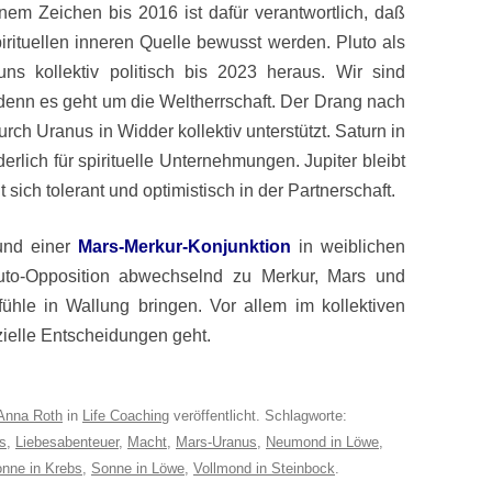
nem Zeichen bis 2016 ist dafür verantwortlich, daß
rituellen inneren Quelle bewusst werden. Pluto als
uns kollektiv politisch bis 2023 heraus. Wir sind
denn es geht um die Weltherrschaft. Der Drang nach
rch Uranus in Widder kollektiv unterstützt. Saturn in
derlich für spirituelle Unternehmungen. Jupiter bleibt
sich tolerant und optimistisch in der Partnerschaft.
nd einer
Mars-Merkur-Konjunktion
in weiblichen
uto-Opposition abwechselnd zu Merkur, Mars und
fühle in Wallung bringen. Vor allem im kollektiven
nzielle Entscheidungen geht.
Anna Roth
in
Life Coaching
veröffentlicht. Schlagworte:
s
,
Liebesabenteuer
,
Macht
,
Mars-Uranus
,
Neumond in Löwe
,
nne in Krebs
,
Sonne in Löwe
,
Vollmond in Steinbock
.