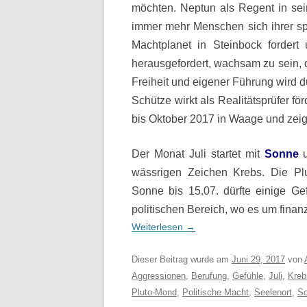
möchten. Neptun als Regent in sei
immer mehr Menschen sich ihrer spi
Machtplanet in Steinbock fordert 
herausgefordert, wachsam zu sein, 
Freiheit und eigener Führung wird du
Schütze wirkt als Realitätsprüfer för
bis Oktober 2017 in Waage und zeigt 
Der Monat Juli startet mit
Sonne
u
wässrigen Zeichen Krebs. Die Pl
Sonne bis 15.07. dürfte einige Ge
politischen Bereich, wo es um fina
Weiterlesen
→
Dieser Beitrag wurde am
Juni 29, 2017
von
Aggressionen
,
Berufung
,
Gefühle
,
Juli
,
Kreb
Pluto-Mond
,
Politische Macht
,
Seelenort
,
So