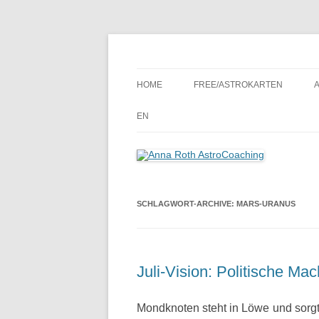
Seelenort-Finderin – AstroCoach
Anna Roth AstroCoa
HOME
FREE/ASTROKARTEN
EN
SCHLAGWORT-ARCHIVE:
MARS-URANUS
Juli-Vision: Politische Mac
Mondknoten steht in Löwe und sorgt 