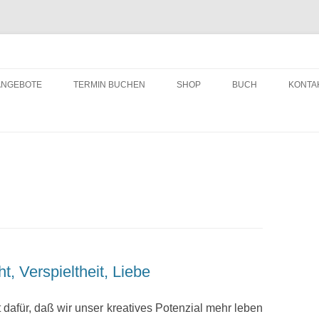
ching
Zum
Inhalt
ANGEBOTE
TERMIN BUCHEN
SHOP
BUCH
KONTA
springen
ht, Verspieltheit, Liebe
dafür, daß wir unser kreatives Potenzial mehr leben