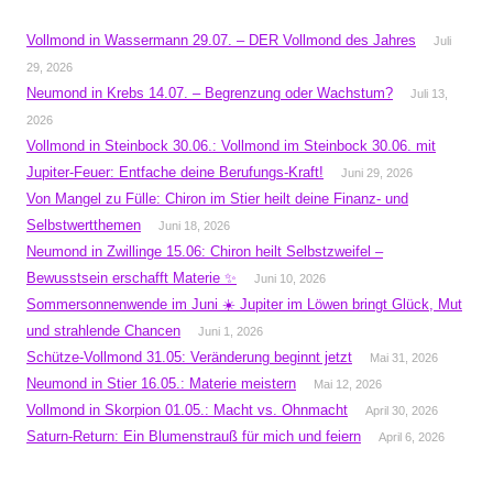
Vollmond in Wassermann 29.07. – DER Vollmond des Jahres
Juli
29, 2026
Neumond in Krebs 14.07. – Begrenzung oder Wachstum?
Juli 13,
2026
Vollmond in Steinbock 30.06.: Vollmond im Steinbock 30.06. mit
Jupiter-Feuer: Entfache deine Berufungs-Kraft!
Juni 29, 2026
Von Mangel zu Fülle: Chiron im Stier heilt deine Finanz- und
Selbstwertthemen
Juni 18, 2026
Neumond in Zwillinge 15.06: Chiron heilt Selbstzweifel –
Bewusstsein erschafft Materie ✨
Juni 10, 2026
Sommersonnenwende im Juni ☀️ Jupiter im Löwen bringt Glück, Mut
und strahlende Chancen
Juni 1, 2026
Schütze-Vollmond 31.05: Veränderung beginnt jetzt
Mai 31, 2026
Neumond in Stier 16.05.: Materie meistern
Mai 12, 2026
Vollmond in Skorpion 01.05.: Macht vs. Ohnmacht
April 30, 2026
Saturn-Return: Ein Blumenstrauß für mich und feiern
April 6, 2026