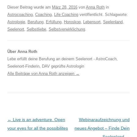
Dieser Beitrag wurde am
März 28, 2016
von
Anna Roth
in
Astrocoaching
,
Coaching
,
Life Coaching
veröffentlicht. Schlagworte:
Astrologie
,
Berufung
,
Erfüllung
,
Horoskop
,
Lebensort
,
Seelenland
,
Seelenort
,
Selbstliebe
,
Selbstverwirklichung
.
Über Anna Roth
Lebe erfüllt deine Berufung an deinem Seelenort - AstroCoach,
Seelenort-Finderin, DAV geprüfte Astrologin
Alle Beiträge von Anna Roth anzeigen
→
Beitragsnavigation
←
Live is an adventure. Open
Webinaraufzeichnung und
your eyes for all the possibilites
neues Angebot – Finde Dein
Seelenland
→