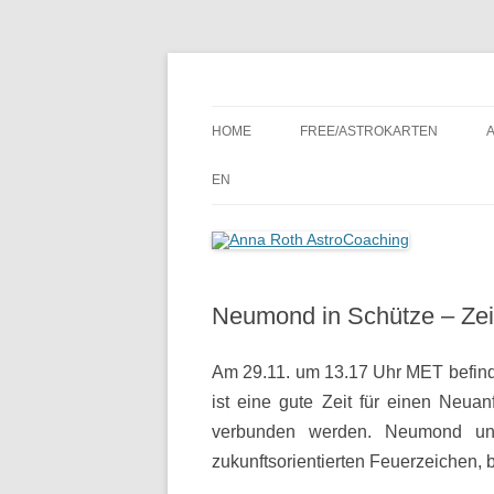
Seelenort-Finderin – AstroCoach
Anna Roth AstroCoa
HOME
FREE/ASTROKARTEN
EN
Neumond in Schütze – Zeit
Am 29.11. um 13.17 Uhr MET befind
ist eine gute Zeit für einen Neu
verbunden werden. Neumond un
zukunftsorientierten Feuerzeichen,