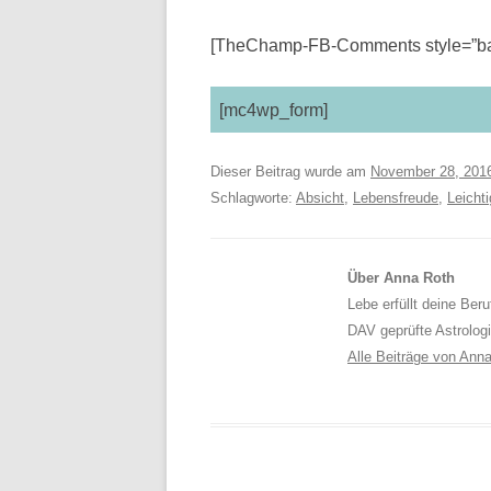
[TheChamp-FB-Comments style=”bac
[mc4wp_form]
Dieser Beitrag wurde am
November 28, 201
Schlagworte:
Absicht
,
Lebensfreude
,
Leichti
Über Anna Roth
Lebe erfüllt deine Ber
DAV geprüfte Astrolog
Alle Beiträge von Ann