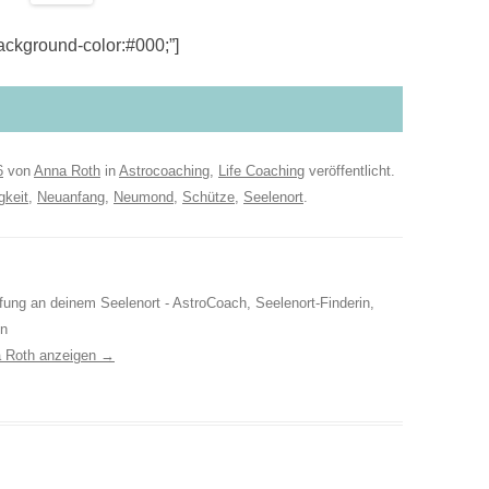
kground-color:#000;”]
6
von
Anna Roth
in
Astrocoaching
,
Life Coaching
veröffentlicht.
gkeit
,
Neuanfang
,
Neumond
,
Schütze
,
Seelenort
.
ufung an deinem Seelenort - AstroCoach, Seelenort-Finderin,
in
a Roth anzeigen
→