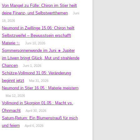
Von Mangel zu Fülle: Chiron im Stier heilt
deine Finanz- und Selbstwertthemen
Juni
18, 2026
Neumond in Zwillinge 15.06: Chiron heilt
Selbstzweifel – Bewusstsein erschafft
Materie ✨
Juni 10, 2026
Sommersonnenwende im Juni ☀️ Jupiter
im Löwen bringt Glück, Mut und strahlende
Chancen
Juni 1, 2026
Schütze-Vollmond 31.05: Veränderung
beginnt jetzt
Mai 31, 2026
Neumond in Stier 16.05.: Materie meistern
Mai 12, 2026
Vollmond in Skorpion 01.05.: Macht vs.
Ohnmacht
April 30, 2026
Saturn-Return: Ein Blumenstrauß für mich
und feiern
April 6, 2026