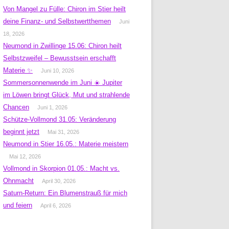
Von Mangel zu Fülle: Chiron im Stier heilt
deine Finanz- und Selbstwertthemen
Juni
18, 2026
Neumond in Zwillinge 15.06: Chiron heilt
Selbstzweifel – Bewusstsein erschafft
Materie ✨
Juni 10, 2026
Sommersonnenwende im Juni ☀️ Jupiter
im Löwen bringt Glück, Mut und strahlende
Chancen
Juni 1, 2026
Schütze-Vollmond 31.05: Veränderung
beginnt jetzt
Mai 31, 2026
Neumond in Stier 16.05.: Materie meistern
Mai 12, 2026
Vollmond in Skorpion 01.05.: Macht vs.
Ohnmacht
April 30, 2026
Saturn-Return: Ein Blumenstrauß für mich
und feiern
April 6, 2026