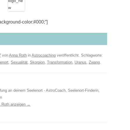
kground-color:#000;”]
7
von
Anna Roth
in
Astrocoaching
veröffentlicht. Schlagworte:
enort
,
Sexualität
,
Skorpion
,
Transformation
,
Uranus
,
Zwang
.
ufung an deinem Seelenort - AstroCoach, Seelenort-Finderin,
in
a Roth anzeigen
→