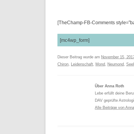
[TheChamp-FB-Comments style=”bac
[mc4wp_form]
Dieser Beitrag wurde am
November 15, 201
Chiron
,
Leidenschaft
,
Mond
,
Neumond
,
Seel
Über Anna Roth
Lebe erfüllt deine Ber
DAV geprüfte Astrolog
Alle Beiträge von Ann