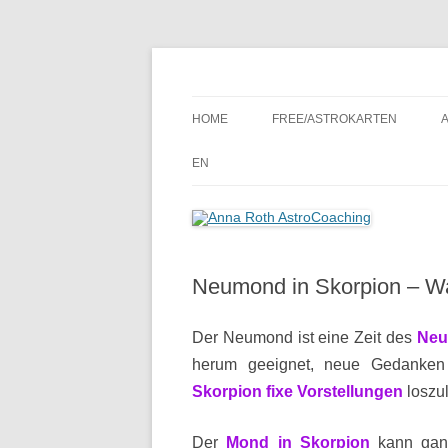
Seelenort-Finderin – AstroCoach
Anna Roth AstroCoa
HOME
FREE/ASTROKARTEN
EN
Neumond in Skorpion – W
Der Neumond ist eine Zeit des
Neu
herum geeignet, neue Gedanken
Skorpion fixe Vorstellungen
loszu
Der
Mond in Skorpion
kann ganz