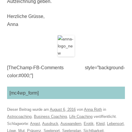
Aufzeichnung geben.
Herzliche Grüsse,
Anna
[TheChamp-FB-Comments style=”background-
color:#000;”]
[mc4wp_form]
Dieser Beitrag wurde am
August 6, 2016
von
Anna Roth
in
Astrocoaching
,
Business Coaching
,
Life Coaching
veröffentlicht.
Schlagworte:
Angst
,
Ausdruck
,
Auswandern
,
Erotik
,
Kleid
,
Lebensort
,
Löwe
,
Mut
,
Präsenz
,
Seelenort
,
Seelenplan
,
Sichtbarkeit
,