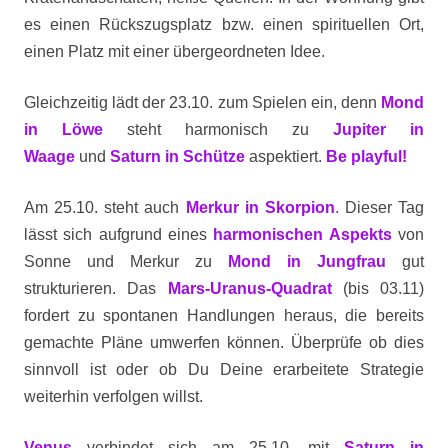
es einen Rückszugsplatz bzw. einen spirituellen Ort,
einen Platz mit einer übergeordneten Idee.
Gleichzeitig lädt der 23.10. zum Spielen ein, denn
Mond
in Löwe
steht harmonisch zu
Jupiter in
Waage
und
Saturn in Schütze
aspektiert.
Be playful!
Am 25.10. steht auch
Merkur in Skorpion
.
Dieser Tag
lässt sich aufgrund eines
harmonischen Aspekts
von
Sonne und Merkur zu
Mond in Jungfrau
gut
strukturieren. Das
Mars-Uranus-Quadrat
(bis 03.11)
fordert zu spontanen Handlungen heraus, die bereits
gemachte Pläne umwerfen können. Überprüfe ob dies
sinnvoll ist oder ob Du Deine erarbeitete Strategie
weiterhin verfolgen willst.
Venus
verbindet sich am 25.10. mit
Saturn in