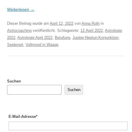
Weiterlesen
→
Dieser Beitrag wurde am
April 12, 2022
von
Anna Roth
in
Astrocoaching
veröffentlicht. Schlagworte:
12.April 2022
,
Astrologie
2022
,
Astrologie April 2022
,
Berufung
,
Jupiter-Neptun-Konjunktion
,
Seelenort
,
Vollmond in Waage
.
Suchen
Suchen
E-Mail-Adresse*