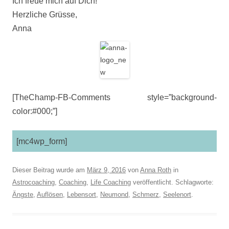
Ich freue mich auf Dich!
Herzliche Grüsse,
Anna
[TheChamp-FB-Comments style=”background-
color:#000;”]
[mc4wp_form]
Dieser Beitrag wurde am
März 9, 2016
von
Anna Roth
in
Astrocoaching
,
Coaching
,
Life Coaching
veröffentlicht. Schlagworte:
Ängste
,
Auflösen
,
Lebensort
,
Neumond
,
Schmerz
,
Seelenort
.