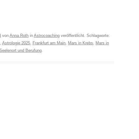
4
von
Anna Roth
in
Astrocoaching
veröffentlicht. Schlagworte:
,
Astrologie 2025
,
Frankfurt am Main
,
Mars in Krebs
,
Mars in
Seelenort und Berufung
.