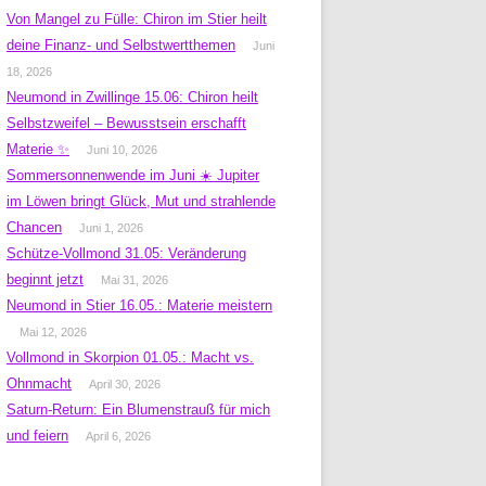
Von Mangel zu Fülle: Chiron im Stier heilt
deine Finanz- und Selbstwertthemen
Juni
18, 2026
Neumond in Zwillinge 15.06: Chiron heilt
Selbstzweifel – Bewusstsein erschafft
Materie ✨
Juni 10, 2026
Sommersonnenwende im Juni ☀️ Jupiter
im Löwen bringt Glück, Mut und strahlende
Chancen
Juni 1, 2026
Schütze-Vollmond 31.05: Veränderung
beginnt jetzt
Mai 31, 2026
Neumond in Stier 16.05.: Materie meistern
Mai 12, 2026
Vollmond in Skorpion 01.05.: Macht vs.
Ohnmacht
April 30, 2026
Saturn-Return: Ein Blumenstrauß für mich
und feiern
April 6, 2026