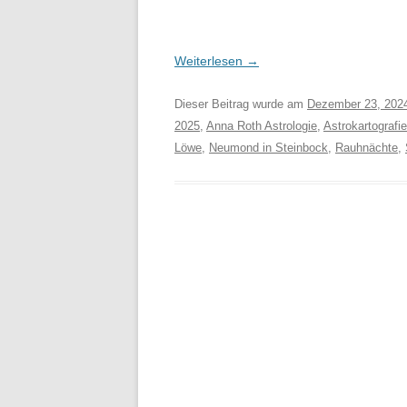
Weiterlesen
→
Dieser Beitrag wurde am
Dezember 23, 202
2025
,
Anna Roth Astrologie
,
Astrokartografie
Löwe
,
Neumond in Steinbock
,
Rauhnächte
,