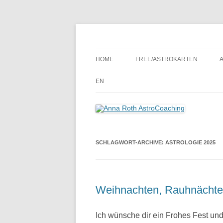
Seelenort-Finderin – AstroCoach
Anna Roth AstroCoa
HOME
FREE/ASTROKARTEN
EN
SCHLAGWORT-ARCHIVE:
ASTROLOGIE 2025
Weihnachten, Rauhnächte
Ich wünsche dir ein Frohes Fest u