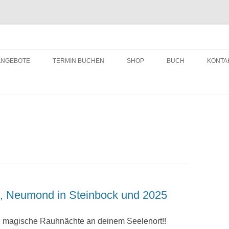
ching
Zum
Inhalt
ANGEBOTE
TERMIN BUCHEN
SHOP
BUCH
KONTA
springen
, Neumond in Steinbock und 2025
nd magische Rauhnächte an deinem Seelenort!!