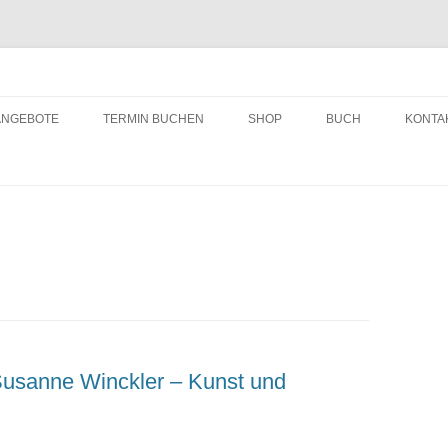
ching
Zum
Inhalt
ANGEBOTE
TERMIN BUCHEN
SHOP
BUCH
KONTA
springen
Susanne Winckler – Kunst und