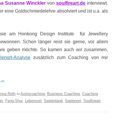
a Susanne Winckler
von
soulfireart.de
interviewt.
üher eine Goldschmiedelehre absolviert und ist u.a. als
e sie am Honkong Design Institute für Jewellery
wonnen. Schon länger reist sie gerne, vor allem
nare geben möchte. So kamen auch wir zusammen,
lenort-Analyse
zusätzlich zum Coaching von mir
n
→
nna Roth
in
Astrocoaching
,
Business Coaching
,
Coaching
gn
,
Feng-Shui
,
Lebensort
,
Seelenland
,
Seelenort
,
Soulfireart
.