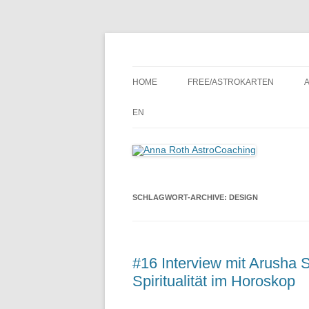
Seelenort-Finderin – AstroCoach
Anna Roth AstroCoa
HOME
FREE/ASTROKARTEN
EN
SCHLAGWORT-ARCHIVE:
DESIGN
#16 Interview mit Arusha 
Spiritualität im Horoskop