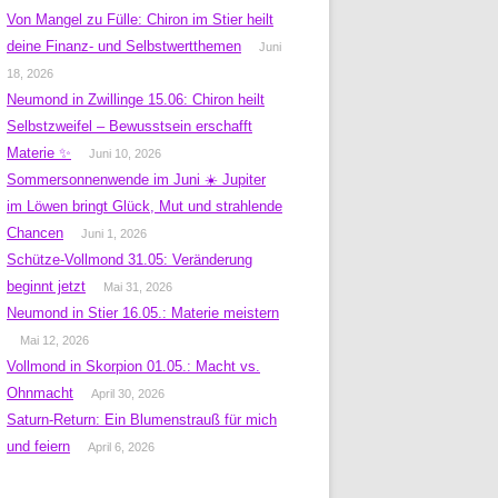
Von Mangel zu Fülle: Chiron im Stier heilt
deine Finanz- und Selbstwertthemen
Juni
18, 2026
Neumond in Zwillinge 15.06: Chiron heilt
Selbstzweifel – Bewusstsein erschafft
Materie ✨
Juni 10, 2026
Sommersonnenwende im Juni ☀️ Jupiter
im Löwen bringt Glück, Mut und strahlende
Chancen
Juni 1, 2026
Schütze-Vollmond 31.05: Veränderung
beginnt jetzt
Mai 31, 2026
Neumond in Stier 16.05.: Materie meistern
Mai 12, 2026
Vollmond in Skorpion 01.05.: Macht vs.
Ohnmacht
April 30, 2026
Saturn-Return: Ein Blumenstrauß für mich
und feiern
April 6, 2026