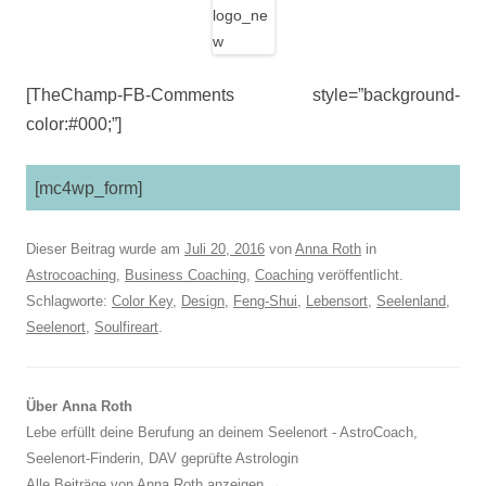
[TheChamp-FB-Comments style=”background-
color:#000;”]
[mc4wp_form]
Dieser Beitrag wurde am
Juli 20, 2016
von
Anna Roth
in
Astrocoaching
,
Business Coaching
,
Coaching
veröffentlicht.
Schlagworte:
Color Key
,
Design
,
Feng-Shui
,
Lebensort
,
Seelenland
,
Seelenort
,
Soulfireart
.
Über Anna Roth
Lebe erfüllt deine Berufung an deinem Seelenort - AstroCoach,
Seelenort-Finderin, DAV geprüfte Astrologin
Alle Beiträge von Anna Roth anzeigen
→