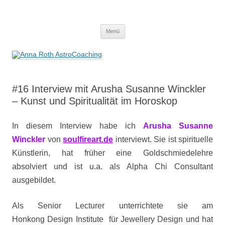
Anna Roth AstroCoaching
Seelenort-Finderin – AstroCoach
Zum
Menü
Inhalt
springen
#16 Interview mit Arusha Susanne Winckler
– Kunst und Spiritualität im Horoskop
In diesem Interview habe ich
Arusha Susanne
Winckler
von
soulfireart.de
interviewt. Sie ist
spirituelle
Künstlerin, hat früher eine Goldschmiedelehre
absolviert und ist u.a. als Alpha Chi Consultant
ausgebildet.
Als Senior Lecturer unterrichtete sie am
Honkong Design Institute für Jewellery Design und hat