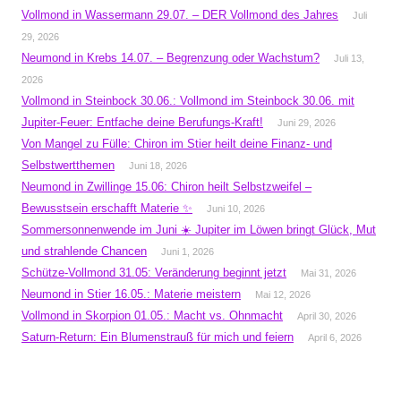
Vollmond in Wassermann 29.07. – DER Vollmond des Jahres
Juli
29, 2026
Neumond in Krebs 14.07. – Begrenzung oder Wachstum?
Juli 13,
2026
Vollmond in Steinbock 30.06.: Vollmond im Steinbock 30.06. mit
Jupiter-Feuer: Entfache deine Berufungs-Kraft!
Juni 29, 2026
Von Mangel zu Fülle: Chiron im Stier heilt deine Finanz- und
Selbstwertthemen
Juni 18, 2026
Neumond in Zwillinge 15.06: Chiron heilt Selbstzweifel –
Bewusstsein erschafft Materie ✨
Juni 10, 2026
Sommersonnenwende im Juni ☀️ Jupiter im Löwen bringt Glück, Mut
und strahlende Chancen
Juni 1, 2026
Schütze-Vollmond 31.05: Veränderung beginnt jetzt
Mai 31, 2026
Neumond in Stier 16.05.: Materie meistern
Mai 12, 2026
Vollmond in Skorpion 01.05.: Macht vs. Ohnmacht
April 30, 2026
Saturn-Return: Ein Blumenstrauß für mich und feiern
April 6, 2026