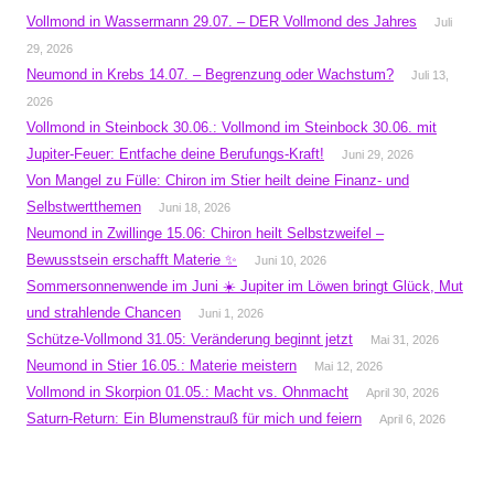
Vollmond in Wassermann 29.07. – DER Vollmond des Jahres
Juli
29, 2026
Neumond in Krebs 14.07. – Begrenzung oder Wachstum?
Juli 13,
2026
Vollmond in Steinbock 30.06.: Vollmond im Steinbock 30.06. mit
Jupiter-Feuer: Entfache deine Berufungs-Kraft!
Juni 29, 2026
Von Mangel zu Fülle: Chiron im Stier heilt deine Finanz- und
Selbstwertthemen
Juni 18, 2026
Neumond in Zwillinge 15.06: Chiron heilt Selbstzweifel –
Bewusstsein erschafft Materie ✨
Juni 10, 2026
Sommersonnenwende im Juni ☀️ Jupiter im Löwen bringt Glück, Mut
und strahlende Chancen
Juni 1, 2026
Schütze-Vollmond 31.05: Veränderung beginnt jetzt
Mai 31, 2026
Neumond in Stier 16.05.: Materie meistern
Mai 12, 2026
Vollmond in Skorpion 01.05.: Macht vs. Ohnmacht
April 30, 2026
Saturn-Return: Ein Blumenstrauß für mich und feiern
April 6, 2026