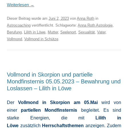
Weiterlesen
→
Dieser Beitrag wurde am
Juni 2, 2023
von
Anna Roth
in
Astrocoaching
veröffentlicht. Schlagworte:
Anna Roth Astrologie
,
Berufung
,
Lilith in Löwe
,
Mutter
,
Seelenort
,
Sexualität
,
Vater
,
Vollmond
,
Vollmond in Schütze
.
Vollmond in Skorpion und partielle
Mondfinsternis 05.05.2023 – Bewahrung und
Loslassen – Lilith in Löwe
Der
Vollmond in Skorpion am 05.Mai
wird von
einer
partiellen Mondfinsternis
begleitet. Es sind
starke Energien, die mit
Lilith in
Löwe
zusätzlich
Herrschaftsthemen
anzeigen. Zudem