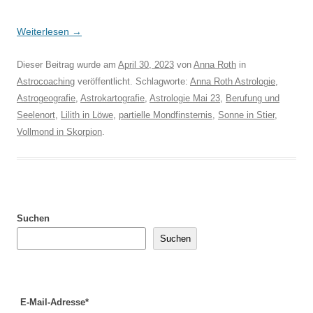
Weiterlesen
→
Dieser Beitrag wurde am
April 30, 2023
von
Anna Roth
in
Astrocoaching
veröffentlicht. Schlagworte:
Anna Roth Astrologie
,
Astrogeografie
,
Astrokartografie
,
Astrologie Mai 23
,
Berufung und
Seelenort
,
Lilith in Löwe
,
partielle Mondfinsternis
,
Sonne in Stier
,
Vollmond in Skorpion
.
Suchen
Suchen
E-Mail-Adresse*