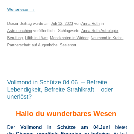
Weiterlesen
→
Dieser Beitrag wurde am
Juli 12, 2023
von
Anna Roth
in
Astrocoaching
veröffentlicht. Schlagworte:
Anna Roth Astrologie
,
Berufung
,
Lilith in Löwe
,
Mondknoten in Widder
,
Neumond in Krebs
,
Partnerschaft auf Augenhöhe
,
Seelenort
.
Vollmond in Schütze 04.06. – Befreite
Lebendigkeit, Befreite Strahlkraft – oder
unerlöst?
Hallo du wunderbares Wesen
Der
Vollmond in Schütze am 04.Juni
bietet
die
Chance, unerlöste Energien zu befreien.
Er
hat