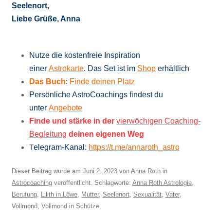
Seelenort,
Liebe Grüße, Anna
Nutze die kostenfreie Inspiration
einer
Astrokarte
. Das Set ist im
Shop
erhältlich
Das Buch
:
Finde deinen Platz
Persönliche AstroCoachings findest du
unter
Angebote
Finde und stärke in der
vierwöchigen Coaching-
Begleitung
deinen eigenen Weg
T
elegram-Kanal:
https://t.me/annaroth_astro
Dieser Beitrag wurde am
Juni 2, 2023
von
Anna Roth
in
Astrocoaching
veröffentlicht. Schlagworte:
Anna Roth Astrologie
,
Berufung
,
Lilith in Löwe
,
Mutter
,
Seelenort
,
Sexualität
,
Vater
,
Vollmond
,
Vollmond in Schütze
.