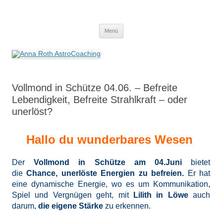
Anna Roth AstroCoaching
Seelenort-Finderin – AstroCoach
Zum
Menü
Inhalt
springen
Vollmond in Schütze 04.06. – Befreite
Lebendigkeit, Befreite Strahlkraft – oder
unerlöst?
Hallo du wunderbares Wesen
Der
Vollmond in Schütze am 04.Juni
bietet
die
Chance, unerlöste Energien zu befreien.
Er
hat
eine dynamische Energie, wo es um Kommunikation,
Spiel und Vergnügen geht, mit
Lilith in Löwe
auch
darum,
die eigene Stärke
zu erkennen.