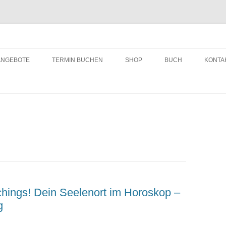
ching
Zum
Inhalt
ANGEBOTE
TERMIN BUCHEN
SHOP
BUCH
KONTA
springen
hings! Dein Seelenort im Horoskop –
g