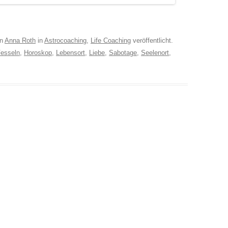
n
Anna Roth
in
Astrocoaching
,
Life Coaching
veröffentlicht.
esseln
,
Horoskop
,
Lebensort
,
Liebe
,
Sabotage
,
Seelenort
,