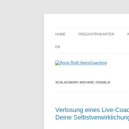
Seelenort-Finderin – AstroCoach
Anna Roth AstroCoa
HOME
FREE/ASTROKARTEN
EN
SCHLAGWORT-ARCHIVE:
FESSELN
Verlosung eines Live-Coac
Deine Selbstverwirklichun