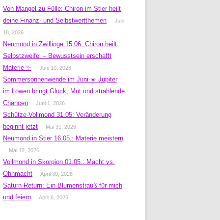
Von Mangel zu Fülle: Chiron im Stier heilt
deine Finanz- und Selbstwertthemen
Juni
18, 2026
Neumond in Zwillinge 15.06: Chiron heilt
Selbstzweifel – Bewusstsein erschafft
Materie ✨
Juni 10, 2026
Sommersonnenwende im Juni ☀️ Jupiter
im Löwen bringt Glück, Mut und strahlende
Chancen
Juni 1, 2026
Schütze-Vollmond 31.05: Veränderung
beginnt jetzt
Mai 31, 2026
Neumond in Stier 16.05.: Materie meistern
Mai 12, 2026
Vollmond in Skorpion 01.05.: Macht vs.
Ohnmacht
April 30, 2026
Saturn-Return: Ein Blumenstrauß für mich
und feiern
April 6, 2026