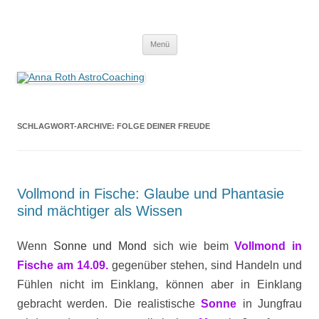
Anna Roth AstroCoaching
Seelenort-Finderin – AstroCoach
Zum
Menü
Inhalt
springen
SCHLAGWORT-ARCHIVE:
FOLGE DEINER FREUDE
Vollmond in Fische: Glaube und Phantasie
sind mächtiger als Wissen
Wenn
Sonne und Mond
sich wie beim
Vollmond in
Fische am 14.09.
gegenüber stehen, sind Handeln und
Fühlen nicht im Einklang, können aber in Einklang
gebracht werden. Die realistische
Sonne
in Jungfrau