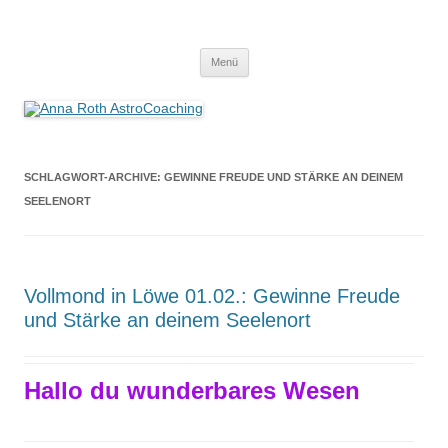
Anna Roth AstroCoaching
Seelenort-Finderin – AstroCoach
Zum
Menü
Inhalt
springen
SCHLAGWORT-ARCHIVE:
GEWINNE FREUDE UND STÄRKE AN DEINEM
SEELENORT
Vollmond in Löwe 01.02.: Gewinne Freude
und Stärke an deinem Seelenort
Hallo du wunderbares Wesen