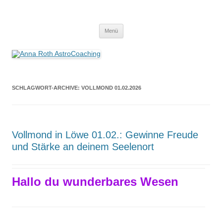
Anna Roth AstroCoaching
Seelenort-Finderin – AstroCoach
Zum
Menü
Inhalt
springen
SCHLAGWORT-ARCHIVE:
VOLLMOND 01.02.2026
Vollmond in Löwe 01.02.: Gewinne Freude
und Stärke an deinem Seelenort
Hallo du wunderbares Wesen