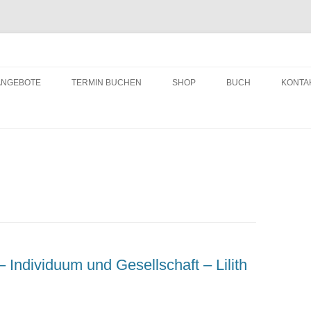
ching
Zum
Inhalt
ANGEBOTE
TERMIN BUCHEN
SHOP
BUCH
KONTA
springen
Individuum und Gesellschaft – Lilith