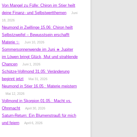
Von Mangel zu Fülle: Chiron im Stier heilt
deine Finanz- und Selbstwertthemen
Juni
18, 2026
Neumond in Zwillinge 15.06: Chiron heilt
Selbstzweifel – Bewusstsein erschafft
Materie ✨
Juni 10, 2026
Sommersonnenwende im Juni ☀️ Jupiter
im Löwen bringt Glück, Mut und strahlende
Chancen
Juni 1, 2026
Schütze-Vollmond 31.05: Veränderung
beginnt jetzt
Mai 31, 2026
Neumond in Stier 16.05.: Materie meistern
Mai 12, 2026
Vollmond in Skorpion 01.05.: Macht vs.
Ohnmacht
April 30, 2026
Saturn-Return: Ein Blumenstrauß für mich
und feiern
April 6, 2026