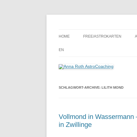
Seelenort-Finderin – AstroCoach
Anna Roth AstroCoa
HOME
FREE/ASTROKARTEN
EN
SCHLAGWORT-ARCHIVE:
LILITH MOND
Vollmond in Wassermann – 
in Zwillinge