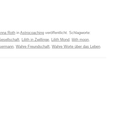
nna Roth
in
Astrocoaching
veröffentlicht. Schlagworte:
esellschaft
,
Lilith in Zwillinge
,
Lilith Mond
,
lilith moon
,
ssermann
,
Wahre Freundschaft
,
Wahre Worte über das Leben
.