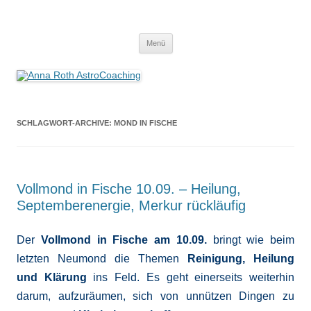
Anna Roth AstroCoaching
Seelenort-Finderin – AstroCoach
Zum
Menü
Inhalt
springen
SCHLAGWORT-ARCHIVE:
MOND IN FISCHE
Vollmond in Fische 10.09. – Heilung,
Septemberenergie, Merkur rückläufig
Der
Vollmond
in Fische
am 10.09.
bringt wie beim
letzten Neumond die Themen
Reinigung, Heilung
und Klärung
ins Feld. Es geht einerseits weiterhin
darum, aufzuräumen, sich von unnützen Dingen zu