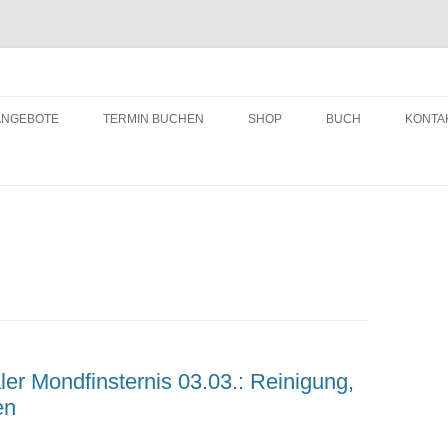
ching
Zum
Inhalt
ANGEBOTE
TERMIN BUCHEN
SHOP
BUCH
KONTA
springen
ler Mondfinsternis 03.03.: Reinigung,
en