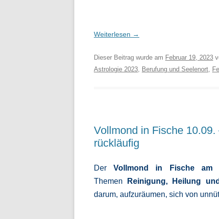
Weiterlesen
→
Dieser Beitrag wurde am
Februar 19, 2023
v
Astrologie 2023
,
Berufung und Seelenort
,
Fe
Vollmond in Fische 10.09.
rückläufig
Der
Vollmond
in Fische
am 
Themen
Reinigung, Heilung un
darum, aufzuräumen, sich von unnü