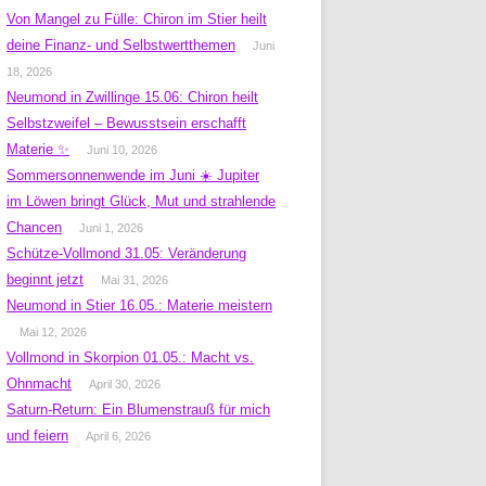
Von Mangel zu Fülle: Chiron im Stier heilt
deine Finanz- und Selbstwertthemen
Juni
18, 2026
Neumond in Zwillinge 15.06: Chiron heilt
Selbstzweifel – Bewusstsein erschafft
Materie ✨
Juni 10, 2026
Sommersonnenwende im Juni ☀️ Jupiter
im Löwen bringt Glück, Mut und strahlende
Chancen
Juni 1, 2026
Schütze-Vollmond 31.05: Veränderung
beginnt jetzt
Mai 31, 2026
Neumond in Stier 16.05.: Materie meistern
Mai 12, 2026
Vollmond in Skorpion 01.05.: Macht vs.
Ohnmacht
April 30, 2026
Saturn-Return: Ein Blumenstrauß für mich
und feiern
April 6, 2026