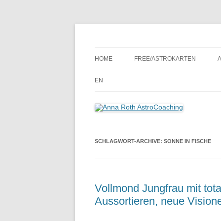
Seelenort-Finderin – AstroCoach
Anna Roth AstroCoa
HOME
FREE/ASTROKARTEN
EN
SCHLAGWORT-ARCHIVE:
SONNE IN FISCHE
Vollmond Jungfrau mit tota
Aussortieren, neue Vision