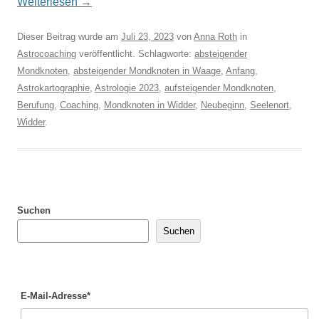
Weiterlesen
→
Dieser Beitrag wurde am
Juli 23, 2023
von
Anna Roth
in
Astrocoaching
veröffentlicht. Schlagworte:
absteigender
Mondknoten
,
absteigender Mondknoten in Waage
,
Anfang
,
Astrokartographie
,
Astrologie 2023
,
aufsteigender Mondknoten
,
Berufung
,
Coaching
,
Mondknoten in Widder
,
Neubeginn
,
Seelenort
,
Widder
.
Suchen
Suchen
E-Mail-Adresse*