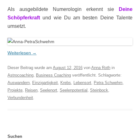
Als ausgebildete Numerologin erkennt sie
Deine
Schöpferkraft
und wie Du am besten Deine Talente
umsetzt.
Weiterlesen
→
Dieser Beitrag wurde am
August 12, 2016
von
Anna Roth
in
Astrocoaching
,
Business Coaching
veröffentlicht. Schlagworte:
Auswandern
,
Einzigartigkeit
,
Krebs
,
Lebensort
,
Petra Schwehm
,
Projekte
,
Reisen
,
Seelenort
,
Seelenpotential
,
Steinbock
,
Verbundenheit
.
Suchen