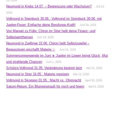
29, 2026
Neumond in Krebs 14.07. – Begrenzung oder Wachstum?
Juli 13,
2026
Vollmond in Steinbock 30.06.: Vollmond im Steinbock 30.06. mit
Jupiter-Feuer: Entfache deine Berufungs-Kraft!
Juni 29, 2026
Von Mangel zu Fülle: Chiron im Stier heilt deine Finanz- und
Selbstwertthemen
Juni 18, 2026
Neumond in Zwillinge 15.06: Chiron heilt Selbstzweifel –
Bewusstsein erschafft Materie ✨
Juni 10, 2026
Sommersonnenwende im Juni ☀️ Jupiter im Löwen bringt Glück, Mut
und strahlende Chancen
Juni 1, 2026
Schütze-Vollmond 31.05: Veränderung beginnt jetzt
Mai 31, 2026
Neumond in Stier 16.05.: Materie meistern
Mai 12, 2026
Vollmond in Skorpion 01.05.: Macht vs. Ohnmacht
April 30, 2026
Saturn-Return: Ein Blumenstrauß für mich und feiern
April 6, 2026