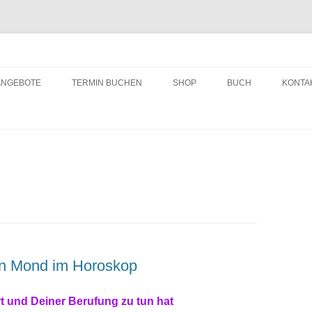
ching
Zum
Inhalt
ANGEBOTE
TERMIN BUCHEN
SHOP
BUCH
KONTA
springen
in Mond im Horoskop
t und Deiner Berufung zu tun hat