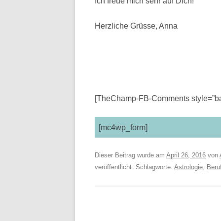
Ich freue mich sehr auf Dich!
Herzliche Grüsse, Anna
[TheChamp-FB-Comments style=”bac
[mc4wp_form]
Dieser Beitrag wurde am
April 26, 2016
von
veröffentlicht. Schlagworte:
Astrologie
,
Beru