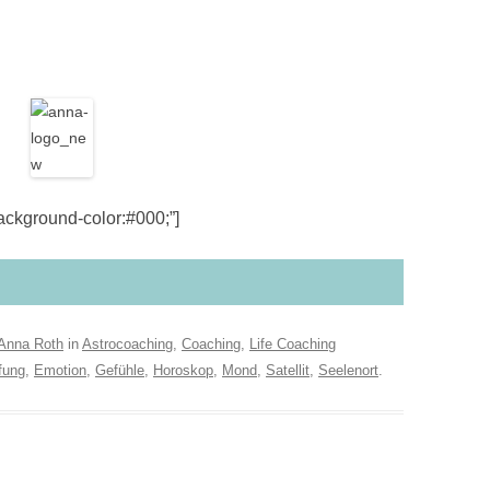
kground-color:#000;”]
Anna Roth
in
Astrocoaching
,
Coaching
,
Life Coaching
fung
,
Emotion
,
Gefühle
,
Horoskop
,
Mond
,
Satellit
,
Seelenort
.