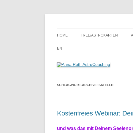
Seelenort-Finderin – AstroCoach
Anna Roth AstroCoa
HOME
FREE/ASTROKARTEN
EN
SCHLAGWORT-ARCHIVE:
SATELLIT
Kostenfreies Webinar: De
und was das mit Deinem Seelenor