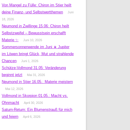
Von Mangel zu Fülle: Chiron im Stier heilt
deine Finanz- und Selbstwertthemen
Juni
18, 2026
Neumond in Zwillinge 15.06: Chiron heilt
Selbstzweifel – Bewusstsein erschafft
Materie ✨
Juni 10, 2026
Sommersonnenwende im Juni ☀️ Jupiter
im Löwen bringt Glück, Mut und strahlende
Chancen
Juni 1, 2026
Schütze-Vollmond 31.05: Veränderung
beginnt jetzt
Mai 31, 2026
Neumond in Stier 16.05.: Materie meistern
Mai 12, 2026
Vollmond in Skorpion 01.05.: Macht vs.
Ohnmacht
April 30, 2026
Saturn-Return: Ein Blumenstrauß für mich
und feiern
April 6, 2026