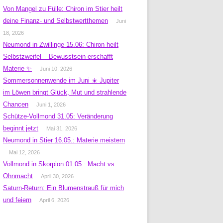
Von Mangel zu Fülle: Chiron im Stier heilt
deine Finanz- und Selbstwertthemen
Juni
18, 2026
Neumond in Zwillinge 15.06: Chiron heilt
Selbstzweifel – Bewusstsein erschafft
Materie ✨
Juni 10, 2026
Sommersonnenwende im Juni ☀️ Jupiter
im Löwen bringt Glück, Mut und strahlende
Chancen
Juni 1, 2026
Schütze-Vollmond 31.05: Veränderung
beginnt jetzt
Mai 31, 2026
Neumond in Stier 16.05.: Materie meistern
Mai 12, 2026
Vollmond in Skorpion 01.05.: Macht vs.
Ohnmacht
April 30, 2026
Saturn-Return: Ein Blumenstrauß für mich
und feiern
April 6, 2026