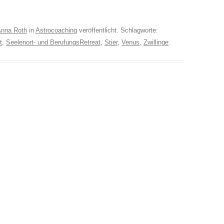
nna Roth
in
Astrocoaching
veröffentlicht. Schlagworte:
t
,
Seelenort- und BerufungsRetreat
,
Stier
,
Venus
,
Zwillinge
.