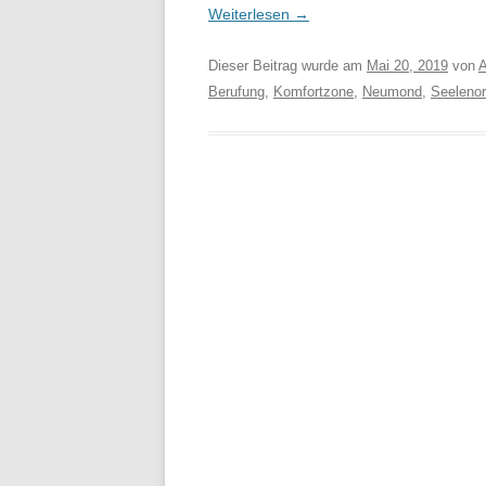
Weiterlesen
→
Dieser Beitrag wurde am
Mai 20, 2019
von
A
Berufung
,
Komfortzone
,
Neumond
,
Seelenor