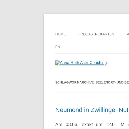
Seelenort-Finderin – AstroCoach
Anna Roth AstroCoa
HOME
FREE/ASTROKARTEN
EN
SCHLAGWORT-ARCHIVE:
SEELENORT- UND B
Neumond in Zwillinge: Nu
Am 03.06. exakt um 12.01 ME