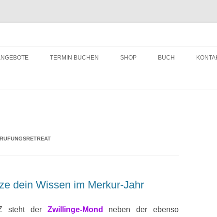
ching
Zum
Inhalt
ANGEBOTE
TERMIN BUCHEN
SHOP
BUCH
KONTA
springen
ERUFUNGSRETREAT
tze dein Wissen im Merkur-Jahr
Z steht der
Zwillinge-Mond
neben der ebenso