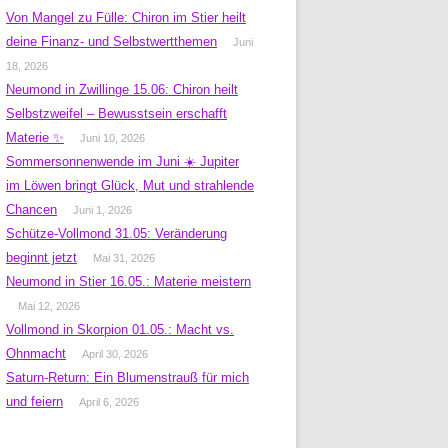
Von Mangel zu Fülle: Chiron im Stier heilt
deine Finanz- und Selbstwertthemen
Juni
18, 2026
Neumond in Zwillinge 15.06: Chiron heilt
Selbstzweifel – Bewusstsein erschafft
Materie ✨
Juni 10, 2026
Sommersonnenwende im Juni ☀️ Jupiter
im Löwen bringt Glück, Mut und strahlende
Chancen
Juni 1, 2026
Schütze-Vollmond 31.05: Veränderung
beginnt jetzt
Mai 31, 2026
Neumond in Stier 16.05.: Materie meistern
Mai 12, 2026
Vollmond in Skorpion 01.05.: Macht vs.
Ohnmacht
April 30, 2026
Saturn-Return: Ein Blumenstrauß für mich
und feiern
April 6, 2026