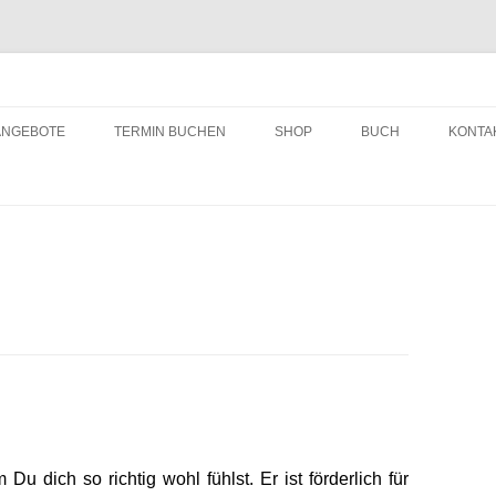
ching
Zum
Inhalt
ANGEBOTE
TERMIN BUCHEN
SHOP
BUCH
KONTA
springen
 Du dich so richtig wohl fühlst. Er ist förderlich für