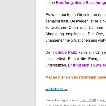
deine
Berufung, deine Beziehung
Es kann auch ein Ort sein, an de
gemacht hast. Deswegen ist er dir v
zu welchen Orten und Ländern 
Abneigung empfindest. Die Orte,
unangenehme Situationen aus vorhe
Der
richtige Platz
kann ein Ort se
beschreibst. Er hat die Energie u
unterstützen.
Er fühlt sich an wie ei
Mache hier den kostenfreien See
Weiterlesen
→
Dieser Beitrag wurde am
Juli 8, 2018
von
An
Auswandern
,
Berufung
,
Buch
,
Finden
,
Seele