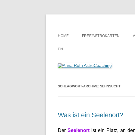
Seelenort-Finderin – AstroCoach
Anna Roth AstroCoa
HOME
FREE/ASTROKARTEN
EN
SCHLAGWORT-ARCHIVE:
SEHNSUCHT
Was ist ein Seelenort?
Der
Seelenort
ist ein Platz, an dem