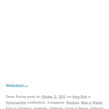
Weiterlesen
→
Dieser Beitrag wurde am
Oktober 11, 2021
von
Anna Roth
in
Astrocoaching
veröffentlicht. Schlagworte:
Berufung
,
Mars in Waage
,
Pluto in Steinbock
,
Seelenort
,
Selelenort
,
Sonne in Waage
,
Vollmond