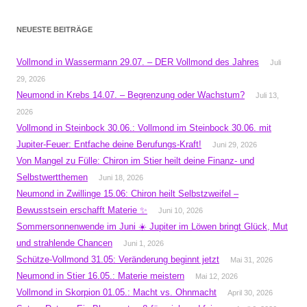
NEUESTE BEITRÄGE
Vollmond in Wassermann 29.07. – DER Vollmond des Jahres
Juli
29, 2026
Neumond in Krebs 14.07. – Begrenzung oder Wachstum?
Juli 13,
2026
Vollmond in Steinbock 30.06.: Vollmond im Steinbock 30.06. mit
Jupiter-Feuer: Entfache deine Berufungs-Kraft!
Juni 29, 2026
Von Mangel zu Fülle: Chiron im Stier heilt deine Finanz- und
Selbstwertthemen
Juni 18, 2026
Neumond in Zwillinge 15.06: Chiron heilt Selbstzweifel –
Bewusstsein erschafft Materie ✨
Juni 10, 2026
Sommersonnenwende im Juni ☀️ Jupiter im Löwen bringt Glück, Mut
und strahlende Chancen
Juni 1, 2026
Schütze-Vollmond 31.05: Veränderung beginnt jetzt
Mai 31, 2026
Neumond in Stier 16.05.: Materie meistern
Mai 12, 2026
Vollmond in Skorpion 01.05.: Macht vs. Ohnmacht
April 30, 2026