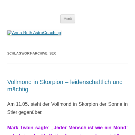
Anna Roth AstroCoaching
Seelenort-Finderin – AstroCoach
Zum
Menü
Inhalt
springen
SCHLAGWORT-ARCHIVE:
SEX
Vollmond in Skorpion – leidenschaftlich und
mächtig
Am 11.05. steht der Vollmond in Skorpion der Sonne in
Stier gegenüber.
Mark Twain sagte: „Jeder Mensch ist wie ein Mond: