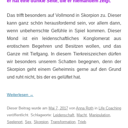
er hat eine dunkle Seite, die er niemandem zeigt.“
Das trifft besonders auf Vollmond in Skorpion zu. Dieser
kann ganz schön herausfordernd sein, vor allem dann,
wenn unbeherrschte Gefühle in Spiel kommen. Dieser
Mond ist ein leidenschaftliches Konglomerat aus
erotischem Begehren und Besitzen wollen, und das
Ganze mit Tiefgang. In diesem Tierkreiszeichen dürfen
wir besonders unserem Schatten begegnen, denn der
Skorpion geht einem Geheimnis gerne auf den Grund
und ruht nicht, bis der es gelüftet hat.
Weiterlesen
→
Dieser Beitrag wurde am
Mai 7, 2017
von
Anna Roth
in
Life Coaching
veröffentlicht. Schlagworte:
Leidenschaft
,
Macht
,
Manipulation
,
Seelenort
,
Sex
,
Skorpion
,
Transformation
,
Trieb
.