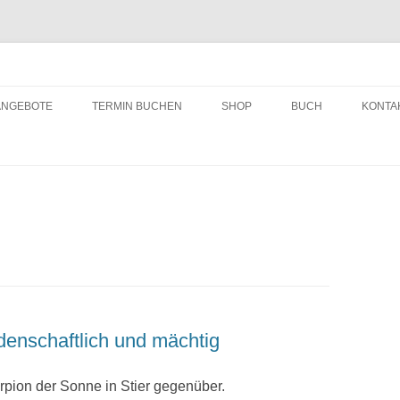
ching
Zum
Inhalt
ANGEBOTE
TERMIN BUCHEN
SHOP
BUCH
KONTA
springen
denschaftlich und mächtig
rpion der Sonne in Stier gegenüber.