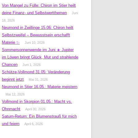
Von Mangel zu Fülle: Chiron im Stier heilt
deine Finanz- und Selbstwertthemen
Juni
18, 2026
Neumond in Zwillinge 15.06: Chiron heilt
Selbstzweifel – Bewusstsein erschafft
Materie ✨
Juni 10, 2026
Sommersonnenwende im Juni ☀️ Jupiter
im Löwen bringt Glück, Mut und strahlende
Chancen
Juni 1, 2026
Schütze-Vollmond 31.05: Veränderung
beginnt jetzt
Mai 31, 2026
Neumond in Stier 16.05.: Materie meistern
Mai 12, 2026
Vollmond in Skorpion 01.05.: Macht vs.
Ohnmacht
April 30, 2026
Saturn-Return: Ein Blumenstrauß für mich
und feiern
April 6, 2026