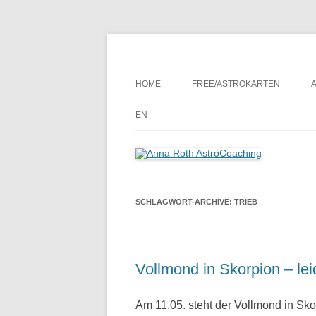
Seelenort-Finderin – AstroCoach
Anna Roth AstroCoa
HOME
FREE/ASTROKARTEN
EN
SCHLAGWORT-ARCHIVE:
TRIEB
Vollmond in Skorpion – lei
Am 11.05. steht der Vollmond in Sko