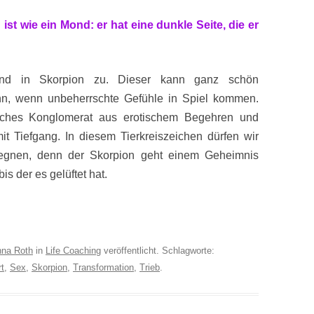
st wie ein Mond: er hat eine dunkle Seite, die er
mond in Skorpion zu. Dieser kann ganz schön
ann, wenn unbeherrschte Gefühle in Spiel kommen.
tliches Konglomerat aus erotischem Begehren und
t Tiefgang. In diesem Tierkreiszeichen dürfen wir
egnen, denn der Skorpion geht einem Geheimnis
is der es gelüftet hat.
na Roth
in
Life Coaching
veröffentlicht. Schlagworte:
t
,
Sex
,
Skorpion
,
Transformation
,
Trieb
.