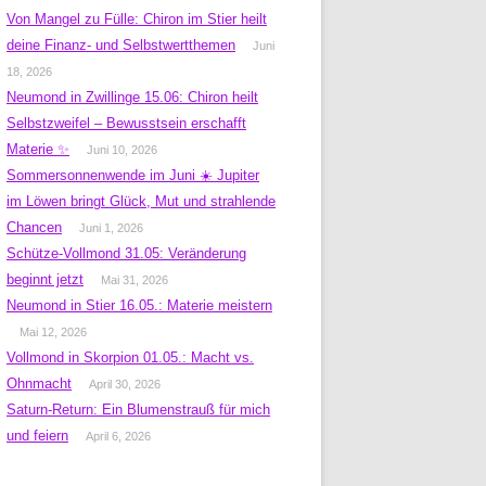
Von Mangel zu Fülle: Chiron im Stier heilt
deine Finanz- und Selbstwertthemen
Juni
18, 2026
Neumond in Zwillinge 15.06: Chiron heilt
Selbstzweifel – Bewusstsein erschafft
Materie ✨
Juni 10, 2026
Sommersonnenwende im Juni ☀️ Jupiter
im Löwen bringt Glück, Mut und strahlende
Chancen
Juni 1, 2026
Schütze-Vollmond 31.05: Veränderung
beginnt jetzt
Mai 31, 2026
Neumond in Stier 16.05.: Materie meistern
Mai 12, 2026
Vollmond in Skorpion 01.05.: Macht vs.
Ohnmacht
April 30, 2026
Saturn-Return: Ein Blumenstrauß für mich
und feiern
April 6, 2026