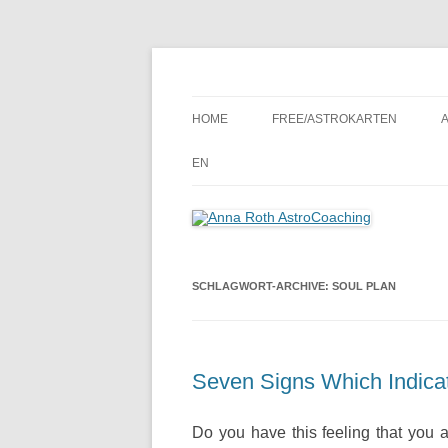
Seelenort-Finderin – AstroCoach
Anna Roth AstroCoa
HOME
FREE/ASTROKARTEN
EN
SCHLAGWORT-ARCHIVE:
SOUL PLAN
Seven Signs Which Indicat
Do you have this feeling that you ar