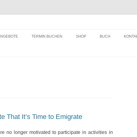
ching
Zum
Inhalt
ANGEBOTE
TERMIN BUCHEN
SHOP
BUCH
KONTA
springen
e That It’s Time to Emigrate
e no longer motivated to participate in activities in