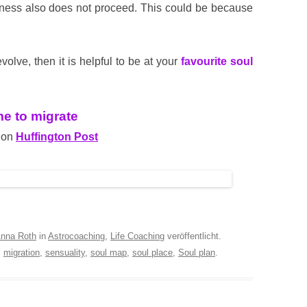
ness also does not proceed. This could be because
volve, then it is helpful to be at your
favourite soul
me to migrate
 on
Huffington Post
nna Roth
in
Astrocoaching
,
Life Coaching
veröffentlicht.
,
migration
,
sensuality
,
soul map
,
soul place
,
Soul plan
.