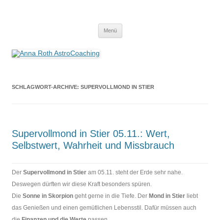
Anna Roth AstroCoaching
Seelenort-Finderin – AstroCoach
Zum
Menü
Inhalt
springen
SCHLAGWORT-ARCHIVE:
SUPERVOLLMOND IN STIER
Supervollmond in Stier 05.11.: Wert,
Selbstwert, Wahrheit und Missbrauch
Der
Supervollmond in Stier
am 05.11. steht der Erde sehr nahe.
Deswegen dürften wir diese Kraft besonders spüren.
Die
Sonne in Skorpion
geht gerne in die Tiefe. Der
Mond in Stier
liebt
das Genießen und einen gemütlichen Lebensstil. Dafür müssen auch
die
Finanzen und die Werte
passen.