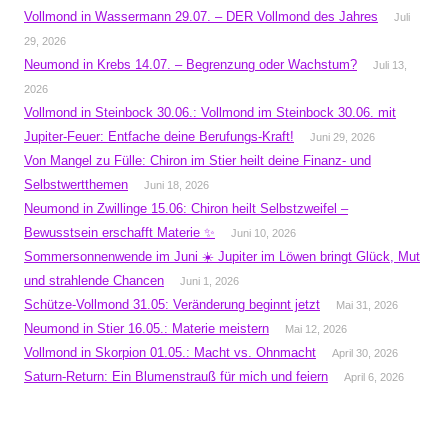
Vollmond in Wassermann 29.07. – DER Vollmond des Jahres
Juli
29, 2026
Neumond in Krebs 14.07. – Begrenzung oder Wachstum?
Juli 13,
2026
Vollmond in Steinbock 30.06.: Vollmond im Steinbock 30.06. mit
Jupiter-Feuer: Entfache deine Berufungs-Kraft!
Juni 29, 2026
Von Mangel zu Fülle: Chiron im Stier heilt deine Finanz- und
Selbstwertthemen
Juni 18, 2026
Neumond in Zwillinge 15.06: Chiron heilt Selbstzweifel –
Bewusstsein erschafft Materie ✨
Juni 10, 2026
Sommersonnenwende im Juni ☀️ Jupiter im Löwen bringt Glück, Mut
und strahlende Chancen
Juni 1, 2026
Schütze-Vollmond 31.05: Veränderung beginnt jetzt
Mai 31, 2026
Neumond in Stier 16.05.: Materie meistern
Mai 12, 2026
Vollmond in Skorpion 01.05.: Macht vs. Ohnmacht
April 30, 2026
Saturn-Return: Ein Blumenstrauß für mich und feiern
April 6, 2026