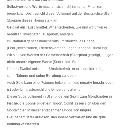
Selbstwert und Werte
machen sich nicht immer an Finanzen
bemerkbar. Doch spricht dieser Vollmond auf der Besitzachse Stier-
Skorpion dieses Thema stark an.
Geld ist ein Tauschmittel
. Wir entscheiden, wie und wofür wir es
benutzen, investieren, ausgeben, anlegen.
Im
Globalen
geht es mancherorts um finanzielles Chaos,
(Fehl-)Investitionen, Friedensverhandlungen, Kriegsausrichtung.
Wir sind von
Werten der Gemeinschaft (Skorpion)
geprägt, die
gar
nicht unsere eigenen Werte (Stier)
sind. So
können
Zweifel
entstehen,
Unsicherheit
, man traut sich nicht,
seine
Talente und seine Berufung zu leben
.
Auch Geld kann eine Prägung bekommen, die
negativ beschrieben
ist
oder für missbräuchliche Dinge benutzt wird.
Dieser Supervollmond in Stier bildet ein
Sextil zum Mondknoten in
Fische
, die
Sonne bildet ein Trigon
. Somit lassen sich über den
Mondknoten in dieser entspannten Opposition
ungute
Glaubensmuster auflösen, das innere Vertrauen und die gute
Intuition verstärken
.