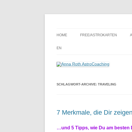
Seelenort-Finderin – AstroCoach
Anna Roth AstroCoa
HOME
FREE/ASTROKARTEN
EN
SCHLAGWORT-ARCHIVE:
TRAVELING
7 Merkmale, die Dir zeige
…und
5 Tipps, wie Du am besten