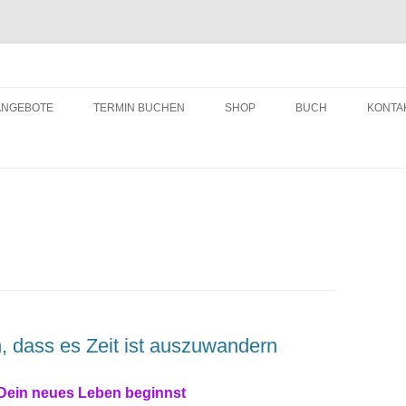
ching
Zum
Inhalt
ANGEBOTE
TERMIN BUCHEN
SHOP
BUCH
KONTA
springen
n, dass es Zeit ist auszuwandern
 Dein neues Leben beginnst