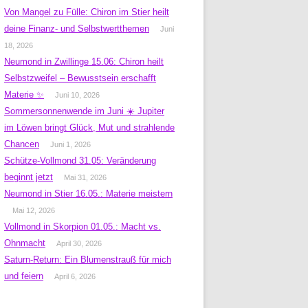
Von Mangel zu Fülle: Chiron im Stier heilt
deine Finanz- und Selbstwertthemen
Juni
18, 2026
Neumond in Zwillinge 15.06: Chiron heilt
Selbstzweifel – Bewusstsein erschafft
Materie ✨
Juni 10, 2026
Sommersonnenwende im Juni ☀️ Jupiter
im Löwen bringt Glück, Mut und strahlende
Chancen
Juni 1, 2026
Schütze-Vollmond 31.05: Veränderung
beginnt jetzt
Mai 31, 2026
Neumond in Stier 16.05.: Materie meistern
Mai 12, 2026
Vollmond in Skorpion 01.05.: Macht vs.
Ohnmacht
April 30, 2026
Saturn-Return: Ein Blumenstrauß für mich
und feiern
April 6, 2026