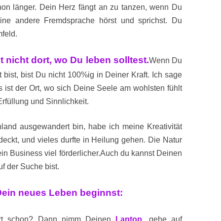
on länger. Dein Herz fängt an zu tanzen, wenn Du
eine andere Fremdsprache hörst und sprichst. Du
feld.
t nicht dort, wo Du leben solltest.
Wenn Du
bist, bist Du nicht 100%ig in Deiner Kraft. Ich sage
s ist der Ort, wo sich Deine Seele am wohlsten fühlt
Erfüllung und Sinnlichkeit.
nland ausgewandert bin, habe ich meine Kreativität
ckt, und vieles durfte in Heilung gehen. Die Natur
ein Business viel förderlicher.
Auch du kannst Deinen
uf der Suche bist.
Dein neues Leben beginnst:
rt schon? Dann nimm Deinen
Laptop
, gehe auf