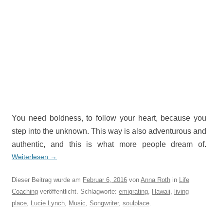
You need boldness, to follow your heart, because you
step into the unknown. This way is also adventurous and
authentic, and this is what more people dream of.
Weiterlesen
→
Dieser Beitrag wurde am
Februar 6, 2016
von
Anna Roth
in
Life
Coaching
veröffentlicht. Schlagworte:
emigrating
,
Hawaii
,
living
place
,
Lucie Lynch
,
Music
,
Songwriter
,
soulplace
.