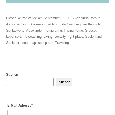
Dieser Beitrag wurde am
September 18, 2015
von
Anna Roth
in
Astrocoaching
,
Business Coaching
,
Life Coaching
veröffentlicht.
Schlagworte:
Auswandern
,
emigrating
,
finding home
,
Greece
,
Lebensort
,
life coaching
,
Living
,
Locality
,
right place
,
Seelenland
,
Seelenort
,
soul map
,
soul place
,
Traveling
.
Suchen
Suchen
E-Mail-Adresse*