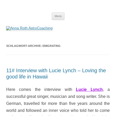
Anna Roth AstroCoaching
Seelenort-Finderin – AstroCoach
Zum
Menü
Inhalt
springen
SCHLAGWORT-ARCHIVE:
EMIGRATING
11# Interview with Lucie Lynch – Loving the
good life in Hawaii
Here comes the interview with
Lucie Lynch
, a
successful great singer, musician and song writer. She is
German, travelled for more than five years around the
world and followed an inner voice who told her to come