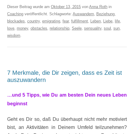
Dieser Beitrag wurde am
Oktober 13, 2015
von
Anna Roth
in
Coaching
veröffentlicht. Schlagworte:
Auswandern
,
Beziehung
,
blockades
,
country
,
emigrating
,
fear
,
fulfillment
,
Leben
,
Liebe
,
life
,
love
,
money
,
obstacles
,
relationship
,
Seele
,
sensuality
,
soul
,
sun
,
wisdom
.
7 Merkmale, die Dir zeigen, dass es Zeit ist
auszuwandern
…und
5 Tipps, wie Du am besten Dein neues Leben
beginnst
Geht es Dir so, daß Du überhaupt nicht mehr motiviert
bist, an Aktivitäten in Deinem Umfeld teilzunehmen?