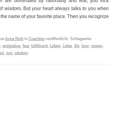
ch are dominated by rationality and fear, you lock
 of wisdom. But your heart always talks to you when
 the name of your favorite place. Then you recognize
on
Anna Roth
in
Coaching
veröffentlicht. Schlagworte:
y
,
emigrating
,
fear
,
fulfillment
,
Leben
,
Liebe
,
life
,
love
,
money
,
oul
,
sun
,
wisdom
.