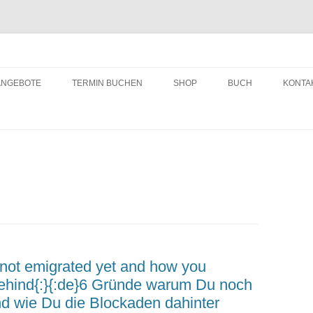
ching
Zum
Inhalt
ANGEBOTE
TERMIN BUCHEN
SHOP
BUCH
KONTA
springen
 not emigrated yet and how you
behind{:}{:de}6 Gründe warum Du noch
nd wie Du die Blockaden dahinter