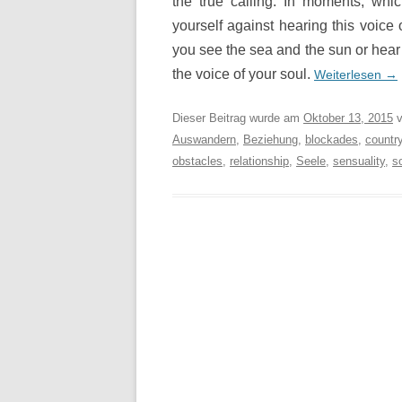
the true calling. In moments, whi
yourself against hearing this voice
you see the sea and the sun or hear
the voice of your soul.
Weiterlesen
→
Dieser Beitrag wurde am
Oktober 13, 2015
v
Auswandern
,
Beziehung
,
blockades
,
countr
obstacles
,
relationship
,
Seele
,
sensuality
,
s