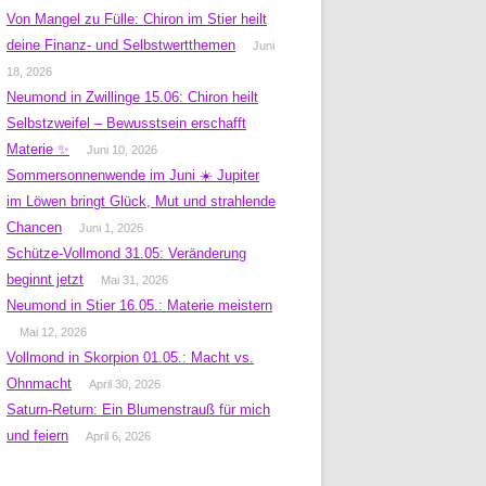
Von Mangel zu Fülle: Chiron im Stier heilt
deine Finanz- und Selbstwertthemen
Juni
18, 2026
Neumond in Zwillinge 15.06: Chiron heilt
Selbstzweifel – Bewusstsein erschafft
Materie ✨
Juni 10, 2026
Sommersonnenwende im Juni ☀️ Jupiter
im Löwen bringt Glück, Mut und strahlende
Chancen
Juni 1, 2026
Schütze-Vollmond 31.05: Veränderung
beginnt jetzt
Mai 31, 2026
Neumond in Stier 16.05.: Materie meistern
Mai 12, 2026
Vollmond in Skorpion 01.05.: Macht vs.
Ohnmacht
April 30, 2026
Saturn-Return: Ein Blumenstrauß für mich
und feiern
April 6, 2026