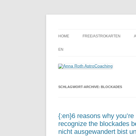
Seelenort-Finderin – AstroCoach
Anna Roth AstroCoa
HOME
FREE/ASTROKARTEN
EN
SCHLAGWORT-ARCHIVE:
BLOCKADES
{:en}6 reasons why you’re
recognize the blockades 
nicht ausgewandert bist u