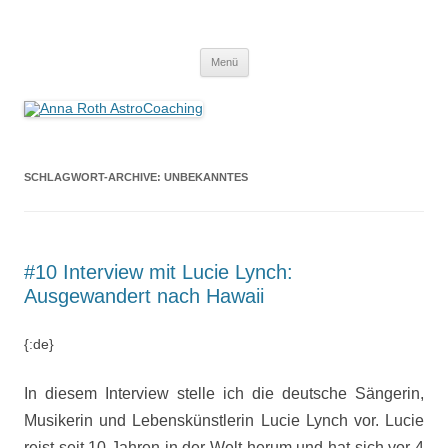
Anna Roth AstroCoaching
Seelenort-Finderin – AstroCoach
Zum
Menü
Inhalt
springen
SCHLAGWORT-ARCHIVE:
UNBEKANNTES
#10 Interview mit Lucie Lynch:
Ausgewandert nach Hawaii
{:de}
In diesem Interview stelle ich die deutsche Sängerin,
Musikerin und Lebenskünstlerin Lucie Lynch vor. Lucie
reist seit 10 Jahren in der Welt herum und hat sich vor 4