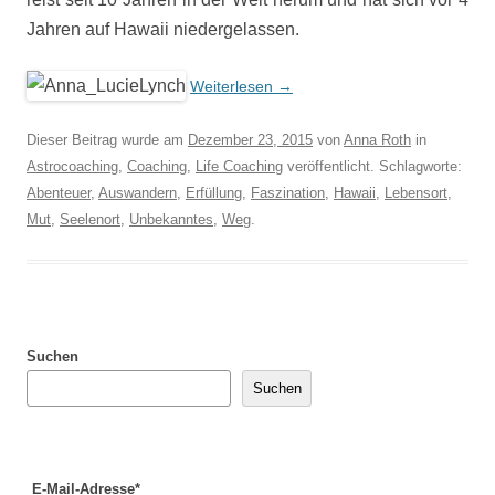
Jahren auf Hawaii niedergelassen.
Weiterlesen
→
Dieser Beitrag wurde am
Dezember 23, 2015
von
Anna Roth
in
Astrocoaching
,
Coaching
,
Life Coaching
veröffentlicht. Schlagworte:
Abenteuer
,
Auswandern
,
Erfüllung
,
Faszination
,
Hawaii
,
Lebensort
,
Mut
,
Seelenort
,
Unbekanntes
,
Weg
.
Suchen
Suchen
E-Mail-Adresse*