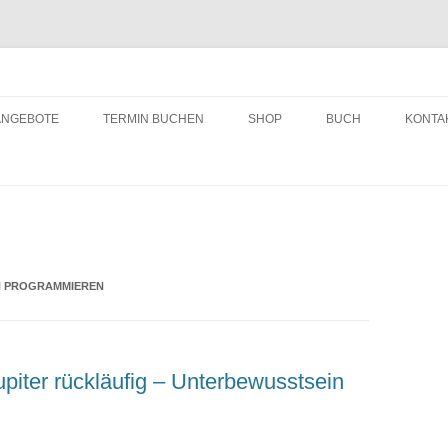
ching
Zum
Inhalt
ANGEBOTE
TERMIN BUCHEN
SHOP
BUCH
KONTA
springen
N PROGRAMMIEREN
piter rückläufig – Unterbewusstsein