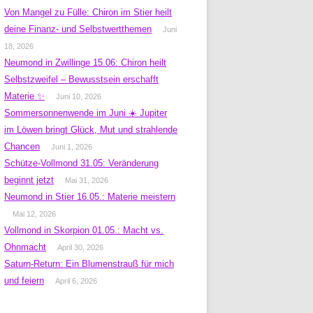
Von Mangel zu Fülle: Chiron im Stier heilt
deine Finanz- und Selbstwertthemen
Juni
18, 2026
Neumond in Zwillinge 15.06: Chiron heilt
Selbstzweifel – Bewusstsein erschafft
Materie ✨
Juni 10, 2026
Sommersonnenwende im Juni ☀️ Jupiter
im Löwen bringt Glück, Mut und strahlende
Chancen
Juni 1, 2026
Schütze-Vollmond 31.05: Veränderung
beginnt jetzt
Mai 31, 2026
Neumond in Stier 16.05.: Materie meistern
Mai 12, 2026
Vollmond in Skorpion 01.05.: Macht vs.
Ohnmacht
April 30, 2026
Saturn-Return: Ein Blumenstrauß für mich
und feiern
April 6, 2026