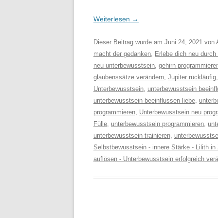
Weiterlesen
→
Dieser Beitrag wurde am
Juni 24, 2021
von
macht der gedanken
,
Erlebe dich neu durc
neu unterbewusstsein
,
gehirn programmiere
glaubenssätze verändern
,
Jupiter rückläufig
Unterbewusstsein
,
unterbewusstsein beeinf
unterbewusstsein beeinflussen liebe
,
unterb
programmieren
,
Unterbewusstsein neu progra
Fülle
,
unterbewusstsein programmieren
,
unt
unterbewusstsein trainieren
,
unterbewussts
Selbstbewusstsein - innere Stärke - Lilith i
auflösen - Unterbewusstsein erfolgreich ver