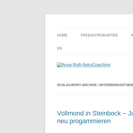
Seelenort-Finderin – AstroCoach
Anna Roth AstroCoa
HOME
FREE/ASTROKARTEN
EN
SCHLAGWORT-ARCHIVE:
UNTERBEWUSSTSEI
Vollmond in Steinbock – Ju
neu progammieren