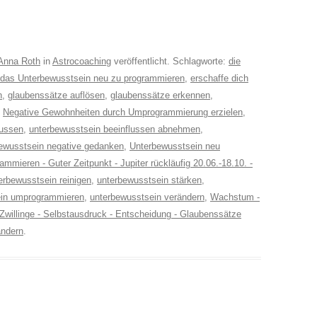
Anna Roth
in
Astrocoaching
veröffentlicht. Schlagworte:
die
h das Unterbewusstsein neu zu programmieren
,
erschaffe dich
n
,
glaubenssätze auflösen
,
glaubenssätze erkennen
,
,
Negative Gewohnheiten durch Umprogrammierung erzielen
,
lussen
,
unterbewusstsein beeinflussen abnehmen
,
ewusstsein negative gedanken
,
Unterbewusstsein neu
mmieren - Guter Zeitpunkt - Jupiter rückläufig 20.06.-18.10. -
erbewusstsein reinigen
,
unterbewusstsein stärken
,
ein umprogrammieren
,
unterbewusstsein verändern
,
Wachstum -
n Zwillinge - Selbstausdruck - Entscheidung - Glaubenssätze
ändern
.