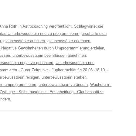
Anna Roth
in
Astrocoaching
veröffentlicht. Schlagworte:
die
h das Unterbewusstsein neu zu programmieren
,
erschaffe dich
n
,
glaubenssätze auflösen
,
glaubenssätze erkennen
,
,
Negative Gewohnheiten durch Umprogrammierung erzielen
,
lussen
,
unterbewusstsein beeinflussen abnehmen
,
ewusstsein negative gedanken
,
Unterbewusstsein neu
mmieren - Guter Zeitpunkt - Jupiter rückläufig 20.06.-18.10. -
erbewusstsein reinigen
,
unterbewusstsein stärken
,
ein umprogrammieren
,
unterbewusstsein verändern
,
Wachstum -
n Zwillinge - Selbstausdruck - Entscheidung - Glaubenssätze
ändern
.