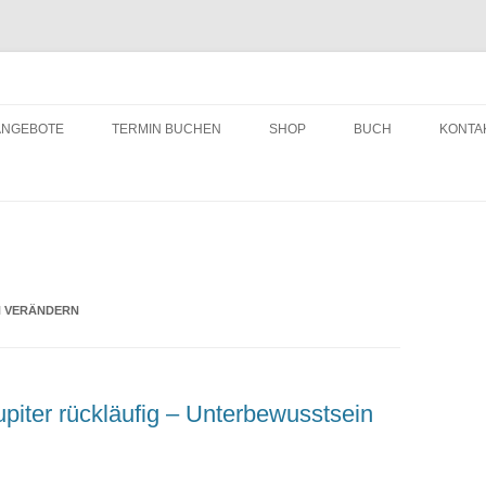
ching
Zum
Inhalt
ANGEBOTE
TERMIN BUCHEN
SHOP
BUCH
KONTA
springen
N VERÄNDERN
piter rückläufig – Unterbewusstsein