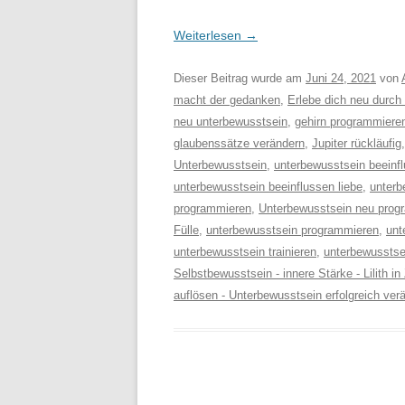
Weiterlesen
→
Dieser Beitrag wurde am
Juni 24, 2021
von
macht der gedanken
,
Erlebe dich neu durc
neu unterbewusstsein
,
gehirn programmiere
glaubenssätze verändern
,
Jupiter rückläufig
Unterbewusstsein
,
unterbewusstsein beeinf
unterbewusstsein beeinflussen liebe
,
unterb
programmieren
,
Unterbewusstsein neu progra
Fülle
,
unterbewusstsein programmieren
,
unt
unterbewusstsein trainieren
,
unterbewussts
Selbstbewusstsein - innere Stärke - Lilith i
auflösen - Unterbewusstsein erfolgreich ver