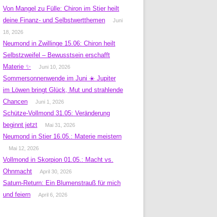
Von Mangel zu Fülle: Chiron im Stier heilt
deine Finanz- und Selbstwertthemen
Juni
18, 2026
Neumond in Zwillinge 15.06: Chiron heilt
Selbstzweifel – Bewusstsein erschafft
Materie ✨
Juni 10, 2026
Sommersonnenwende im Juni ☀️ Jupiter
im Löwen bringt Glück, Mut und strahlende
Chancen
Juni 1, 2026
Schütze-Vollmond 31.05: Veränderung
beginnt jetzt
Mai 31, 2026
Neumond in Stier 16.05.: Materie meistern
Mai 12, 2026
Vollmond in Skorpion 01.05.: Macht vs.
Ohnmacht
April 30, 2026
Saturn-Return: Ein Blumenstrauß für mich
und feiern
April 6, 2026