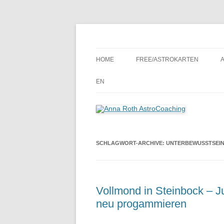
Seelenort-Finderin – AstroCoach
Anna Roth AstroCoa
HOME
FREE/ASTROKARTEN
EN
SCHLAGWORT-ARCHIVE:
UNTERBEWUSSTSEI
Vollmond in Steinbock – Ju
neu progammieren