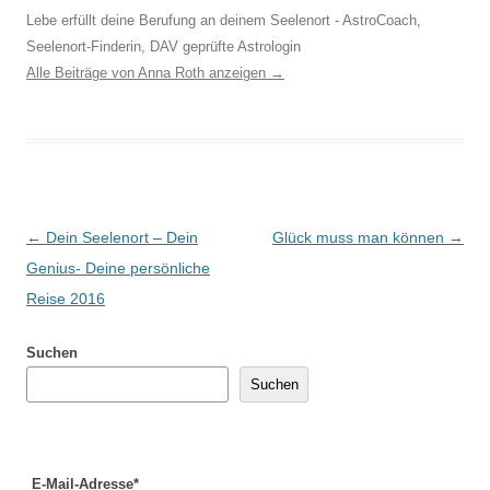
Lebe erfüllt deine Berufung an deinem Seelenort - AstroCoach,
Seelenort-Finderin, DAV geprüfte Astrologin
Alle Beiträge von Anna Roth anzeigen
→
Beitragsnavigation
←
Dein Seelenort – Dein
Glück muss man können
→
Genius- Deine persönliche
Reise 2016
Suchen
Suchen
E-Mail-Adresse*