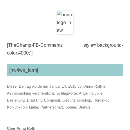
[TheChamp-FB-Comments style=”background-
color:#000;”]
[mc4wp_form]
Dieser Beitrag wurde am
Januar 14, 2016
von
Anna Roth
in
Astrocoaching
veröffentlicht. Schlagworte:
Angelina Jolie
,
Beziehung
,
Brad Pitt
,
Composit
,
Geburtshoroskop
,
Horoskop
,
Konjunktion
,
Liebe
,
Partnerschaft
,
Sonne
,
Uranus
.
Über Anna Roth