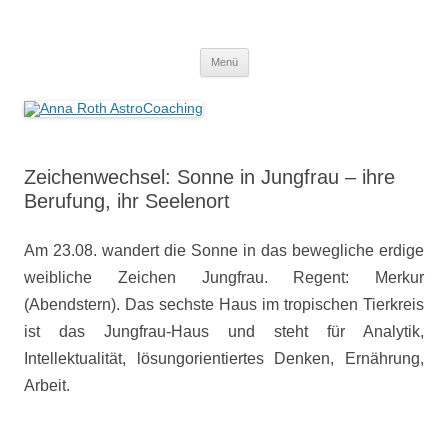
Anna Roth AstroCoaching
Seelenort-Finderin – AstroCoach
Zum
Menü
Inhalt
springen
Zeichenwechsel: Sonne in Jungfrau – ihre
Berufung, ihr Seelenort
Am 23.08. wandert die Sonne in das bewegliche erdige
weibliche Zeichen Jungfrau. Regent: Merkur
(Abendstern). Das sechste Haus im tropischen Tierkreis
ist das Jungfrau-Haus und steht für Analytik,
Intellektualität, lösungorientiertes Denken, Ernährung,
Arbeit.