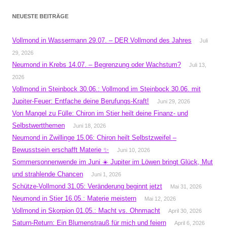
NEUESTE BEITRÄGE
Vollmond in Wassermann 29.07. – DER Vollmond des Jahres
Juli
29, 2026
Neumond in Krebs 14.07. – Begrenzung oder Wachstum?
Juli 13,
2026
Vollmond in Steinbock 30.06.: Vollmond im Steinbock 30.06. mit
Jupiter-Feuer: Entfache deine Berufungs-Kraft!
Juni 29, 2026
Von Mangel zu Fülle: Chiron im Stier heilt deine Finanz- und
Selbstwertthemen
Juni 18, 2026
Neumond in Zwillinge 15.06: Chiron heilt Selbstzweifel –
Bewusstsein erschafft Materie ✨
Juni 10, 2026
Sommersonnenwende im Juni ☀️ Jupiter im Löwen bringt Glück, Mut
und strahlende Chancen
Juni 1, 2026
Schütze-Vollmond 31.05: Veränderung beginnt jetzt
Mai 31, 2026
Neumond in Stier 16.05.: Materie meistern
Mai 12, 2026
Vollmond in Skorpion 01.05.: Macht vs. Ohnmacht
April 30, 2026
Saturn-Return: Ein Blumenstrauß für mich und feiern
April 6, 2026