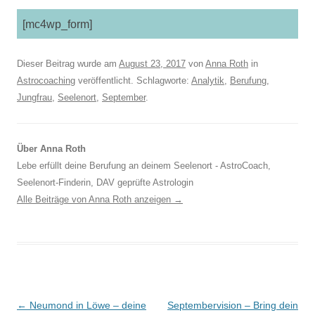
[mc4wp_form]
Dieser Beitrag wurde am
August 23, 2017
von
Anna Roth
in
Astrocoaching
veröffentlicht. Schlagworte:
Analytik
,
Berufung
,
Jungfrau
,
Seelenort
,
September
.
Über Anna Roth
Lebe erfüllt deine Berufung an deinem Seelenort - AstroCoach,
Seelenort-Finderin, DAV geprüfte Astrologin
Alle Beiträge von Anna Roth anzeigen
→
Beitragsnavigation
←
Neumond in Löwe – deine
Septembervision – Bring dein