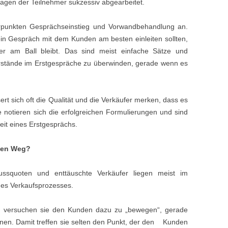
ragen der Teilnehmer sukzessiv abgearbeitet.
rpunkten Gesprächseinstieg und Vorwandbehandlung an.
 ein Gespräch mit dem Kunden am besten einleiten sollten,
 er am Ball bleibt. Das sind meist einfache Sätze und
rstände im Erstgespräche zu überwinden, gerade wenn es
rt sich oft die Qualität und die Verkäufer merken, dass es
 notieren sich die erfolgreichen Formulierungen und sind
eit eines Erstgesprächs.
den Weg?
ussquoten und enttäuschte Verkäufer liegen meist im
des Verkaufsprozesses.
, versuchen sie den Kunden dazu zu „bewegen“, gerade
nnen. Damit treffen sie selten den Punkt, der den Kunden