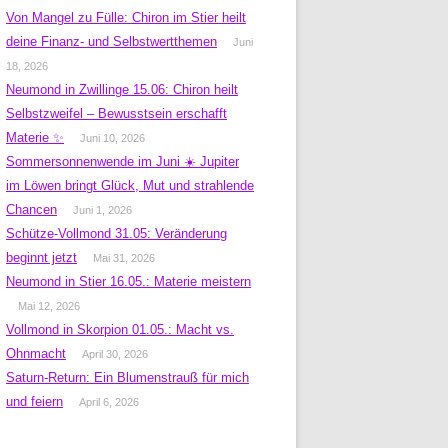
Von Mangel zu Fülle: Chiron im Stier heilt
deine Finanz- und Selbstwertthemen
Juni
18, 2026
Neumond in Zwillinge 15.06: Chiron heilt
Selbstzweifel – Bewusstsein erschafft
Materie ✨
Juni 10, 2026
Sommersonnenwende im Juni ☀️ Jupiter
im Löwen bringt Glück, Mut und strahlende
Chancen
Juni 1, 2026
Schütze-Vollmond 31.05: Veränderung
beginnt jetzt
Mai 31, 2026
Neumond in Stier 16.05.: Materie meistern
Mai 12, 2026
Vollmond in Skorpion 01.05.: Macht vs.
Ohnmacht
April 30, 2026
Saturn-Return: Ein Blumenstrauß für mich
und feiern
April 6, 2026