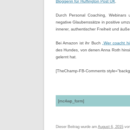
Bloggerin für Huffington Post UK
.
Durch Personal Coaching, Webinars un
negative Glaubenssätze in positive umz
innerer, authentischer Freiheit und äuß
Bei Amazon ist ihr Buch
„Wer coacht h
des Hundes, von denen Anna Roth hinsi
gelernt hat.
[TheChamp-FB-Comments style=”backgr
[mc4wp_form]
Dieser Beitrag wurde am
August 6, 2015
vo