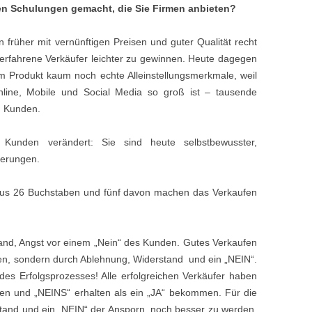
en Schulungen gemacht, die Sie Firmen anbieten?
rüher mit vernünftigen Preisen und guter Qualität recht
h erfahrene Verkäufer leichter zu gewinnen. Heute dagegen
m Produkt kaum noch echte Alleinstellungsmerkmale, weil
line, Mobile und Social Media so groß ist – tausende
n Kunden.
Kunden verändert: Sie sind heute selbstbewusster,
derungen.
 aus 26 Buchstaben und fünf davon machen das Verkaufen
and, Angst vor einem „Nein“ des Kunden. Gutes Verkaufen
den, sondern durch Ablehnung, Widerstand und ein „NEIN“.
des Erfolgsprozesses! Alle erfolgreichen Verkäufer haben
en und „NEINS“ erhalten als ein „JA“ bekommen. Für die
tand und ein „NEIN“ der Ansporn, noch besser zu werden.