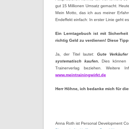
gut 15 Millionen Umsatz gemacht. Heute
Mein Motto, das ich aus meiner Erfahr
Endeffekt einfach: In erster Linie geht 
Ein Lerntagebuch ist mit Sicherheit 
richtig Geld zu verdienen!
Diese Tipp
Ja, der Titel lautet:
Gute Verkäufe
systematisch kaufen.
Dies können S
Trainerverlag beziehen. Weitere I
www.meintrainingwirkt.de
Herr Höhne, ich bedanke mich für di
Anna Roth ist Personal Development C