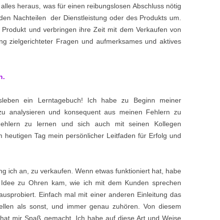
 alles heraus, was für einen reibungslosen Abschluss nötig
t den Nachteilen der Dienstleistung oder des Produkts um.
 Produkt und verbringen ihre Zeit mit dem Verkaufen von
ung zielgerichteter Fragen und aufmerksames und aktives
n.
sleben ein Lerntagebuch! Ich habe zu Beginn meiner
h zu analysieren und konsequent aus meinen Fehlern zu
Fehlern zu lernen und sich auch mit seinen Kollegen
 heutigen Tag mein persönlicher Leitfaden für Erfolg und
ng ich an, zu verkaufen. Wenn etwas funktioniert hat, habe
e Idee zu Ohren kam, wie ich mit dem Kunden sprechen
ausprobiert. Einfach mal mit einer anderen Einleitung das
ellen als sonst, und immer genau zuhören. Von diesem
s hat mir Spaß gemacht. Ich habe auf diese Art und Weise