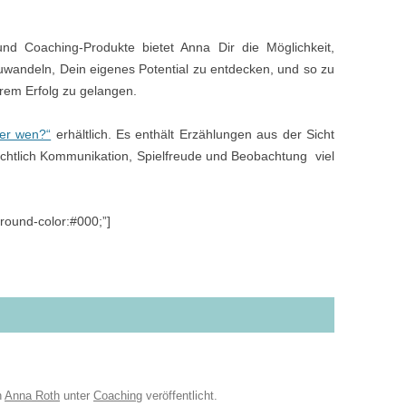
d Coaching-Produkte bietet Anna Dir die Möglichkeit,
uwandeln, Dein eigenes Potential zu entdecken, und so zu
erem Erfolg zu gelangen.
ier wen?“
erhältlich. Es enthält Erzählungen aus der Sicht
chtlich Kommunikation, Spielfreude und Beobachtung viel
ound-color:#000;”]
n
Anna Roth
unter
Coaching
veröffentlicht.