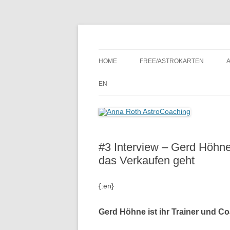
Seelenort-Finderin – AstroCoach
Anna Roth AstroCoa
HOME
FREE/ASTROKARTEN
EN
#3 Interview – Gerd Höhne
das Verkaufen geht
{:en}
Gerd Höhne ist ihr Trainer und Coa