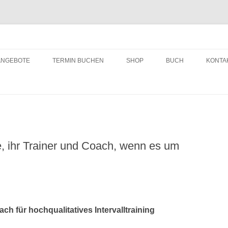
ching
Zum
Inhalt
ANGEBOTE
TERMIN BUCHEN
SHOP
BUCH
KONTA
springen
, ihr Trainer und Coach, wenn es um
ch für hochqualitatives Intervalltraining