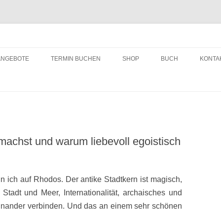
ching
Zum
Inhalt
ANGEBOTE
TERMIN BUCHEN
SHOP
BUCH
KONTA
springen
machst und warum liebevoll egoistisch
n ich auf Rhodos. Der antike Stadtkern ist magisch,
 Stadt und Meer, Internationalität, archaisches und
einander verbinden. Und das an einem sehr schönen