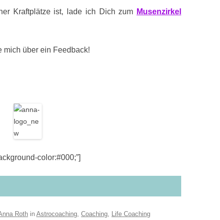
r Kraftplätze ist, lade ich Dich zum
Musenzirkel
eue mich über ein Feedback!
kground-color:#000;”]
Anna Roth
in
Astrocoaching
,
Coaching
,
Life Coaching