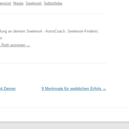
ensort
,
Magie
,
Seelenort
,
Selbstliebe
.
ufung an deinem Seelenort - AstroCoach, Seelenort-Finderin,
in
a Roth anzeigen
→
it Deiner
9 Merkmale für weiblichen Erfolg
→