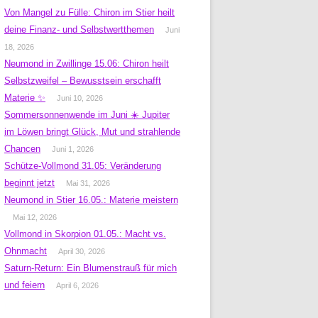
Von Mangel zu Fülle: Chiron im Stier heilt
deine Finanz- und Selbstwertthemen
Juni
18, 2026
Neumond in Zwillinge 15.06: Chiron heilt
Selbstzweifel – Bewusstsein erschafft
Materie ✨
Juni 10, 2026
Sommersonnenwende im Juni ☀️ Jupiter
im Löwen bringt Glück, Mut und strahlende
Chancen
Juni 1, 2026
Schütze-Vollmond 31.05: Veränderung
beginnt jetzt
Mai 31, 2026
Neumond in Stier 16.05.: Materie meistern
Mai 12, 2026
Vollmond in Skorpion 01.05.: Macht vs.
Ohnmacht
April 30, 2026
Saturn-Return: Ein Blumenstrauß für mich
und feiern
April 6, 2026