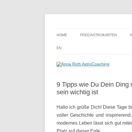
Seelenort-Finderin – AstroCoach
Anna Roth AstroCoa
HOME
FREE/ASTROKARTEN
EN
9 Tipps wie Du Dein Ding 
sein wichtig ist
Hallo ich grüße Dich! Diese Tage bi
voller Geschichte und inspirierend.
modernes Leben lässt sich gut mit
Platz auf dieser Erde.