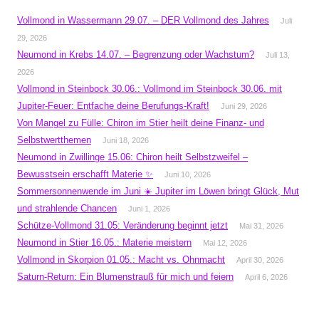
Vollmond in Wassermann 29.07. – DER Vollmond des Jahres
Juli
29, 2026
Neumond in Krebs 14.07. – Begrenzung oder Wachstum?
Juli 13,
2026
Vollmond in Steinbock 30.06.: Vollmond im Steinbock 30.06. mit
Jupiter-Feuer: Entfache deine Berufungs-Kraft!
Juni 29, 2026
Von Mangel zu Fülle: Chiron im Stier heilt deine Finanz- und
Selbstwertthemen
Juni 18, 2026
Neumond in Zwillinge 15.06: Chiron heilt Selbstzweifel –
Bewusstsein erschafft Materie ✨
Juni 10, 2026
Sommersonnenwende im Juni ☀️ Jupiter im Löwen bringt Glück, Mut
und strahlende Chancen
Juni 1, 2026
Schütze-Vollmond 31.05: Veränderung beginnt jetzt
Mai 31, 2026
Neumond in Stier 16.05.: Materie meistern
Mai 12, 2026
Vollmond in Skorpion 01.05.: Macht vs. Ohnmacht
April 30, 2026
Saturn-Return: Ein Blumenstrauß für mich und feiern
April 6, 2026