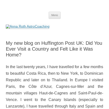
Anna Roth AstroCoaching
Seelenort-Finderin – AstroCoach
Zum
Menü
Inhalt
springen
My new blog on Huffington Post UK: Did You
Ever Visit a Country and Felt Like it Was
Home?
In the last twenty years, I have travelled for a few months
to beautiful Costa Rica, then to New York, to Dominican
Republic and later on to Thailand. In Europe I visited
Paris, the Côte d’Azur, Cagnes-sur-Mer and the
mountain villages Haut-de-Cagnes and Saint-Paul-de-
Vence. I went to the Canary Islands (especially to
Lanzarote), I have travelled through Italy and Spain and