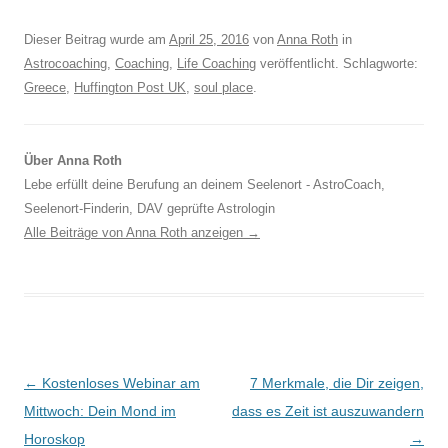
Dieser Beitrag wurde am
April 25, 2016
von
Anna Roth
in
Astrocoaching
,
Coaching
,
Life Coaching
veröffentlicht. Schlagworte:
Greece
,
Huffington Post UK
,
soul place
.
Über Anna Roth
Lebe erfüllt deine Berufung an deinem Seelenort - AstroCoach,
Seelenort-Finderin, DAV geprüfte Astrologin
Alle Beiträge von Anna Roth anzeigen
→
Beitragsnavigation
←
Kostenloses Webinar am
7 Merkmale, die Dir zeigen,
Mittwoch: Dein Mond im
dass es Zeit ist auszuwandern
Horoskop
→