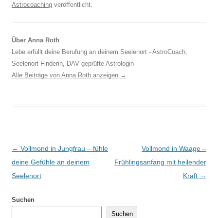
Astrocoaching
veröffentlicht.
Über Anna Roth
Lebe erfüllt deine Berufung an deinem Seelenort - AstroCoach,
Seelenort-Finderin, DAV geprüfte Astrologin
Alle Beiträge von Anna Roth anzeigen
→
Beitragsnavigation
←
Vollmond in Jungfrau – fühle
Vollmond in Waage –
deine Gefühle an deinem
Frühlingsanfang mit heilender
Seelenort
Kraft
→
Suchen
Suchen