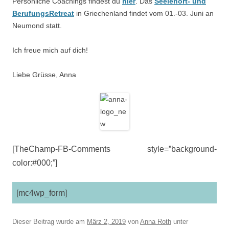
Persönliche Coachings findest du
hier
. Das
Seelenort- und
BerufungsRetreat
in Griechenland findet vom 01.-03. Juni an
Neumond statt.
Ich freue mich auf dich!
Liebe Grüsse, Anna
[TheChamp-FB-Comments style=”background-
color:#000;”]
[mc4wp_form]
Dieser Beitrag wurde am
März 2, 2019
von
Anna Roth
unter