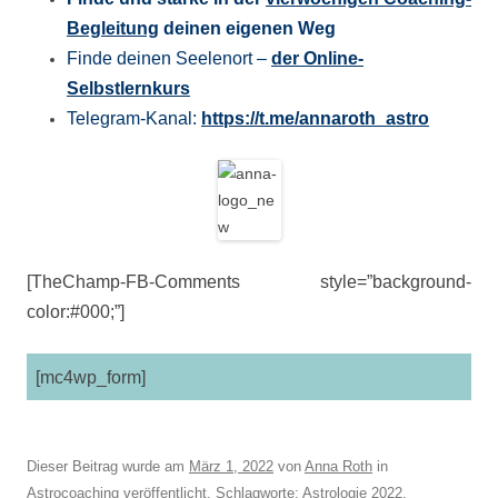
Begleitung
deinen eigenen Weg
Finde deinen Seelenort –
der Online-
Selbstlernkurs
Telegram-Kanal:
https://t.me/annaroth_astro
[TheChamp-FB-Comments style=”background-
color:#000;”]
[mc4wp_form]
Dieser Beitrag wurde am
März 1, 2022
von
Anna Roth
in
Astrocoaching
veröffentlicht. Schlagworte:
Astrologie 2022
,