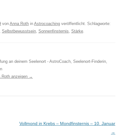
9
von
Anna Roth
in
Astrocoaching
veröffentlicht. Schlagworte:
,
Selbstbewusstsein
,
Sonnenfinsternis
,
Stärke
.
ufung an deinem Seelenort - AstroCoach, Seelenort-Finderin,
in
a Roth anzeigen
→
Vollmond in Krebs – Mondfinsternis – 10. Januar
→