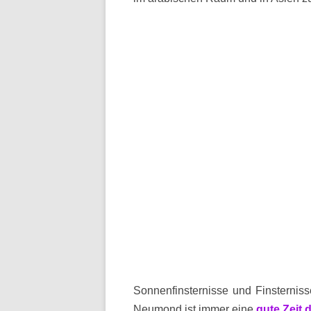
Sonnenfinsternisse und Finsternis
Neumond ist immer eine
gute Zeit