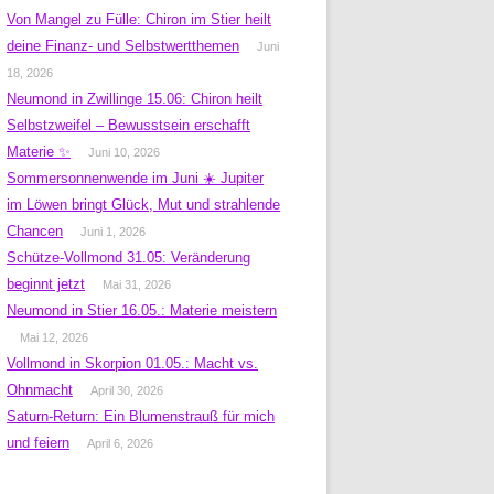
Von Mangel zu Fülle: Chiron im Stier heilt
deine Finanz- und Selbstwertthemen
Juni
18, 2026
Neumond in Zwillinge 15.06: Chiron heilt
Selbstzweifel – Bewusstsein erschafft
Materie ✨
Juni 10, 2026
Sommersonnenwende im Juni ☀️ Jupiter
im Löwen bringt Glück, Mut und strahlende
Chancen
Juni 1, 2026
Schütze-Vollmond 31.05: Veränderung
beginnt jetzt
Mai 31, 2026
Neumond in Stier 16.05.: Materie meistern
Mai 12, 2026
Vollmond in Skorpion 01.05.: Macht vs.
Ohnmacht
April 30, 2026
Saturn-Return: Ein Blumenstrauß für mich
und feiern
April 6, 2026