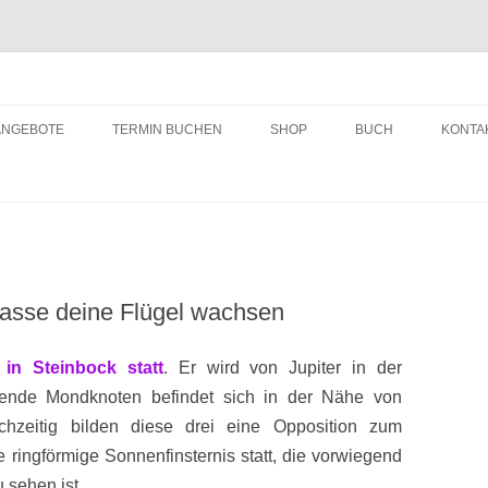
ching
Zum
Inhalt
ANGEBOTE
TERMIN BUCHEN
SHOP
BUCH
KONTA
springen
asse deine Flügel wachsen
in Steinbock statt
. Er wird von Jupiter in der
igende Mondknoten befindet sich in der Nähe von
hzeitig bilden diese drei eine Opposition zum
 ringförmige Sonnenfinsternis statt, die vorwiegend
 sehen ist.