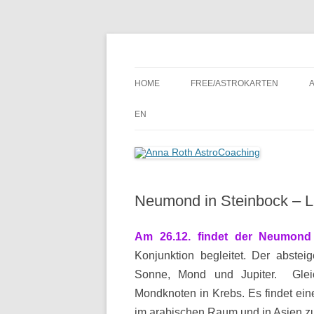
Seelenort-Finderin – AstroCoach
Anna Roth AstroCoa
HOME
FREE/ASTROKARTEN
EN
Neumond in Steinbock – L
Am 26.12. findet der Neumond 
Konjunktion begleitet. Der abste
Sonne, Mond und Jupiter. Gleic
Mondknoten in Krebs. Es findet eine
im arabischen Raum und in Asien zu