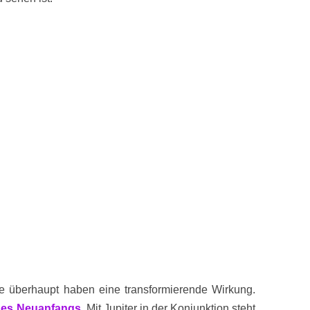
se überhaupt haben eine transformierende Wirkung.
 des Neuanfangs
. Mit Jupiter in der Konjunktion steht