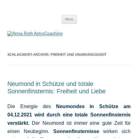
Anna Roth AstroCoaching
Seelenort-Finderin – AstroCoach
Zum
Menü
Inhalt
springen
SCHLAGWORT-ARCHIVE:
FREIHEIT UND UNABHÄNGIGKEIT
Neumond in Schütze und totale
Sonnenfinsternis: Freiheit und Liebe
Die Energie des
Neumondes in Schütze am
04.12.2021 wird durch eine totale Sonnenfinsternis
verstärkt.
Der Neumond ist immer eine gute Zeit für
einen Neubeginn.
Sonnenfinsternisse
wirken sich