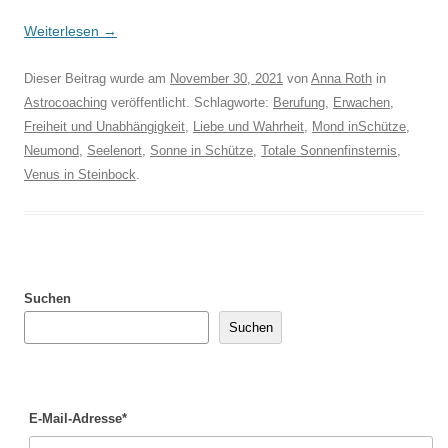
Weiterlesen
→
Dieser Beitrag wurde am
November 30, 2021
von
Anna Roth
in
Astrocoaching
veröffentlicht. Schlagworte:
Berufung
,
Erwachen
,
Freiheit und Unabhängigkeit
,
Liebe und Wahrheit
,
Mond inSchütze
,
Neumond
,
Seelenort
,
Sonne in Schütze
,
Totale Sonnenfinsternis
,
Venus in Steinbock
.
Suchen
Suchen
E-Mail-Adresse*