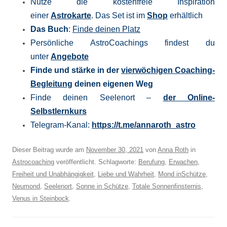
Nutze die kostenfreie Inspiration
einer
Astrokarte
. Das Set ist im
Shop
erhältlich
Das Buch
:
Finde deinen Platz
Persönliche AstroCoachings findest du
unter
Angebote
Finde und stärke in der
vierwöchigen Coaching-
Begleitung
deinen eigenen Weg
Finde deinen Seelenort –
der Online-
Selbstlernkurs
Telegram-Kanal:
https://t.me/
annaroth_astro
Dieser Beitrag wurde am
November 30, 2021
von
Anna Roth
in
Astrocoaching
veröffentlicht. Schlagworte:
Berufung
,
Erwachen
,
Freiheit und Unabhängigkeit
,
Liebe und Wahrheit
,
Mond inSchütze
,
Neumond
,
Seelenort
,
Sonne in Schütze
,
Totale Sonnenfinsternis
,
Venus in Steinbock
.