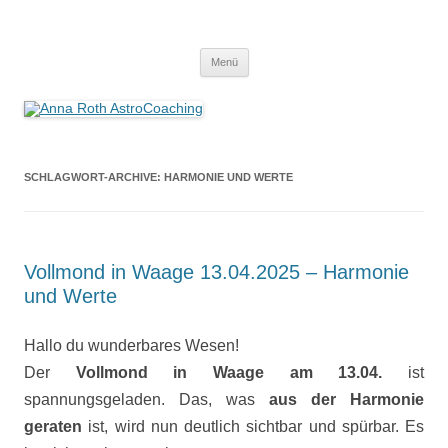
Anna Roth AstroCoaching
Seelenort-Finderin – AstroCoach
Zum
Menü
Inhalt
springen
SCHLAGWORT-ARCHIVE:
HARMONIE UND WERTE
Vollmond in Waage 13.04.2025 – Harmonie
und Werte
Hallo du wunderbares Wesen!
Der
Vollmond in Waage am 13.04.
ist
spannungsgeladen. Das, was
aus der Harmonie
geraten
ist, wird nun deutlich sichtbar und spürbar. Es