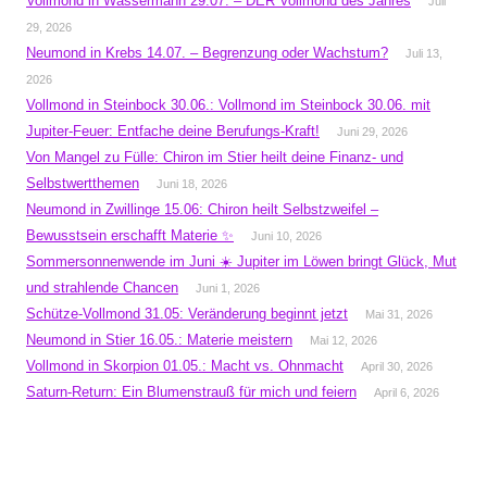
Vollmond in Wassermann 29.07. – DER Vollmond des Jahres
Juli
29, 2026
Neumond in Krebs 14.07. – Begrenzung oder Wachstum?
Juli 13,
2026
Vollmond in Steinbock 30.06.: Vollmond im Steinbock 30.06. mit
Jupiter-Feuer: Entfache deine Berufungs-Kraft!
Juni 29, 2026
Von Mangel zu Fülle: Chiron im Stier heilt deine Finanz- und
Selbstwertthemen
Juni 18, 2026
Neumond in Zwillinge 15.06: Chiron heilt Selbstzweifel –
Bewusstsein erschafft Materie ✨
Juni 10, 2026
Sommersonnenwende im Juni ☀️ Jupiter im Löwen bringt Glück, Mut
und strahlende Chancen
Juni 1, 2026
Schütze-Vollmond 31.05: Veränderung beginnt jetzt
Mai 31, 2026
Neumond in Stier 16.05.: Materie meistern
Mai 12, 2026
Vollmond in Skorpion 01.05.: Macht vs. Ohnmacht
April 30, 2026
Saturn-Return: Ein Blumenstrauß für mich und feiern
April 6, 2026