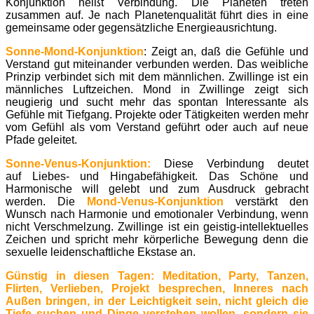
Konjunktion heißt Verbindung. Die Planeten treten
zusammen auf. Je nach Planetenqualität führt dies in eine
gemeinsame oder gegensätzliche Energieausrichtung.
Sonne-Mond-Konjunktion
: Zeigt an, daß die Gefühle und
Verstand gut miteinander verbunden werden. Das weibliche
Prinzip verbindet sich mit dem männlichen. Zwillinge ist ein
männliches Luftzeichen. Mond in Zwillinge zeigt sich
neugierig und sucht mehr das spontan Interessante als
Gefühle mit Tiefgang. Projekte oder Tätigkeiten werden mehr
vom Gefühl als vom Verstand geführt oder auch auf neue
Pfade geleitet.
Sonne-Venus-Konjunktion:
Diese Verbindung deutet
auf Liebes- und Hingabefähigkeit. Das Schöne und
Harmonische will gelebt und zum Ausdruck gebracht
werden. Die
Mond-Venus-Konjunktion
verstärkt den
Wunsch nach Harmonie und emotionaler Verbindung, wenn
nicht Verschmelzung. Zwillinge ist ein geistig-intellektuelles
Zeichen und spricht mehr körperliche Bewegung denn die
sexuelle leidenschaftliche Ekstase an.
Günstig in diesen Tagen: Meditation, Party, Tanzen,
Flirten, Verlieben, Projekt besprechen, Inneres nach
Außen bringen, in der Leichtigkeit sein, nicht gleich die
Tiefe suchen und Dinge verstehen wollen, sondern sie